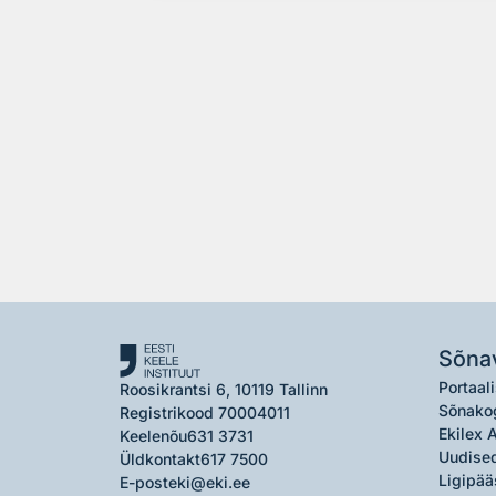
Sõna
Portaali
Roosikrantsi 6, 10119 Tallinn
Sõnako
Registrikood 70004011
Ekilex 
Keelenõu
631 3731
Uudised
Üldkontakt
617 7500
Ligipää
E-post
eki@eki.ee