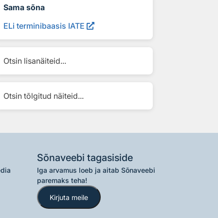
Sama sõna
ELi terminibaasis IATE
Otsin lisanäiteid...
Otsin tõlgitud näiteid...
Sõnaveebi tagasiside
edia
Iga arvamus loeb ja aitab Sõnaveebi
paremaks teha!
Kirjuta meile