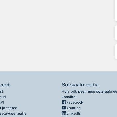
veeb
Sotsiaalmeedia
st
Hoia pilk peal meie sotsiaalme
gud
kanalitel.
API
Facebook
 ja teated
Youtube
setavuse teatis
LinkedIn