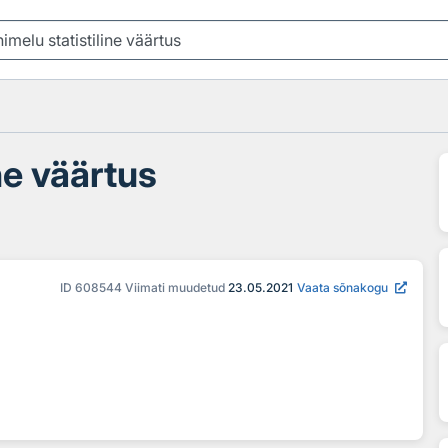
ine väärtus
ID
608544
Viimati muudetud
23.05.2021
Vaata sõnakogu