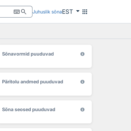
keyboard
search
apps
EST
Juhuslik sõna
Sõnavormid puuduvad
Päritolu andmed puuduvad
Sõna seosed puuduvad