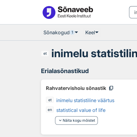
Otsingu juurde
Põhisisu juurde
Sõnakogud
Keel
1
inimelu statistil
et
Erialasõnastikud
content_copy
Rahvatervishoiu sõnastik
inimelu statistiline väärtus
et
statistical value of life
en
keyboard_arrow_down
Näita kogu mõistet