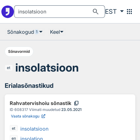
Otsingu juurde
Põhisisu juurde
search
apps
EST
Sõnakogud
Keel
1
Sõnavormid
insolatsioon
et
Erialasõnastikud
content_copy
Rahvatervishoiu sõnastik
ID
608317
Viimati muudetud
23.05.2021
Vaata sõnakogu
insolatsioon
et
insolation
en