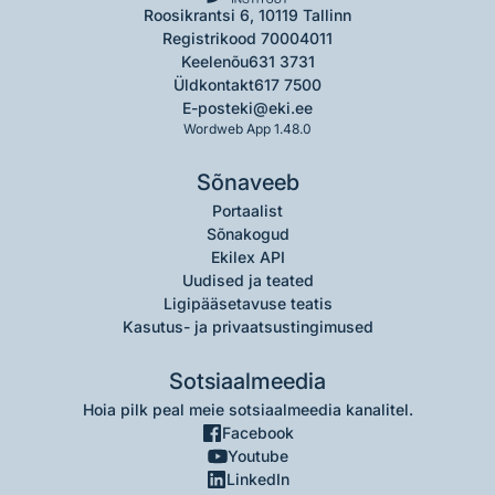
Roosikrantsi 6, 10119 Tallinn
Registrikood 70004011
Keelenõu
631 3731
Üldkontakt
617 7500
E-post
eki@eki.ee
Wordweb App 1.48.0
Sõnaveeb
Portaalist
Sõnakogud
Ekilex API
Uudised ja teated
Ligipääsetavuse teatis
Kasutus- ja privaatsustingimused
Sotsiaalmeedia
Hoia pilk peal meie sotsiaalmeedia kanalitel.
Facebook
Youtube
LinkedIn