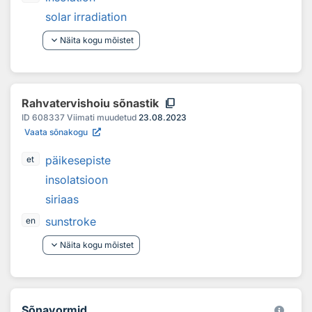
solar irradiation
keyboard_arrow_down
Näita kogu mõistet
content_copy
Rahvatervishoiu sõnastik
ID
608337
Viimati muudetud
23.08.2023
Vaata sõnakogu
päikesepiste
et
insolatsioon
siriaas
sunstroke
en
keyboard_arrow_down
Näita kogu mõistet
Sõnavormid