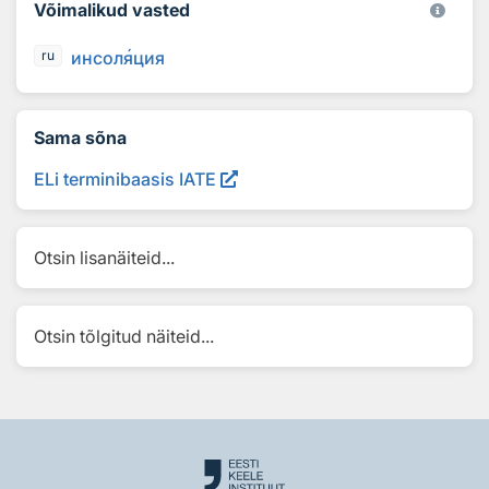
Võimalikud vasted
инсол
я
ция
ru
Sama sõna
ELi terminibaasis IATE
Otsin lisanäiteid...
Otsin tõlgitud näiteid...