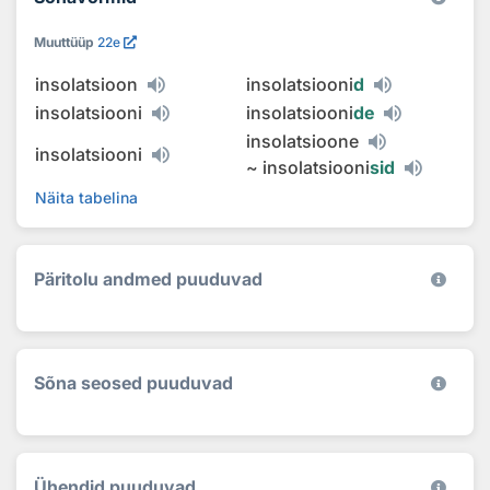
Muuttüüp
22e
insolatsioon
insolatsiooni
d
insolatsiooni
insolatsiooni
de
insolatsioone
insolatsiooni
~
insolatsiooni
sid
Näita tabelina
Päritolu andmed puuduvad
Sõna seosed puuduvad
Ühendid puuduvad