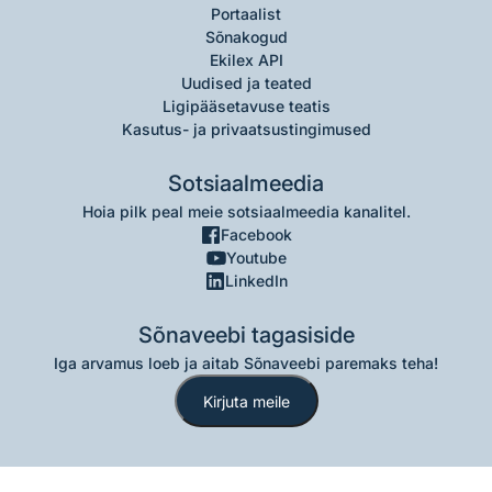
Portaalist
Sõnakogud
Ekilex API
Uudised ja teated
Ligipääsetavuse teatis
Kasutus- ja privaatsustingimused
Sotsiaalmeedia
Hoia pilk peal meie sotsiaalmeedia kanalitel.
Facebook
Youtube
LinkedIn
Sõnaveebi tagasiside
Iga arvamus loeb ja aitab Sõnaveebi paremaks teha!
Kirjuta meile