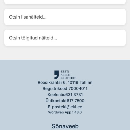
Otsin lisanäiteid...
Otsin tõlgitud näiteid...
Roosikrantsi 6, 10119 Tallinn
Registrikood 70004011
Keelenõu
631 3731
Üldkontakt
617 7500
E-post
eki@eki.ee
Wordweb App 1.48.0
Sõnaveeb