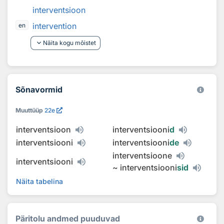
interventsioon
intervention
en
keyboard_arrow_down
Näita kogu mõistet
Sõnavormid
Muuttüüp
22e
interventsioon
interventsiooni
d
interventsiooni
interventsiooni
de
interventsioone
interventsiooni
~
interventsiooni
sid
Näita tabelina
Päritolu andmed puuduvad