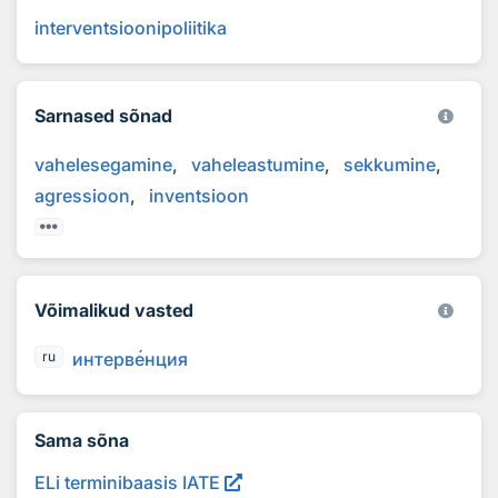
interventsioonipoliitika
Sarnased sõnad
vahelesegamine
vaheleastumine
sekkumine
agressioon
inventsioon
Võimalikud vasted
интерв
е
нция
ru
Sama sõna
ELi terminibaasis IATE