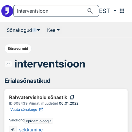
Otsingu juurde
Põhisisu juurde
search
apps
EST
Sõnakogud
Keel
1
Sõnavormid
interventsioon
et
Erialasõnastikud
content_copy
Rahvatervishoiu sõnastik
ID
608439
Viimati muudetud
06.01.2022
Vaata sõnakogu
Valdkond
epidemioloogia
sekkumine
et