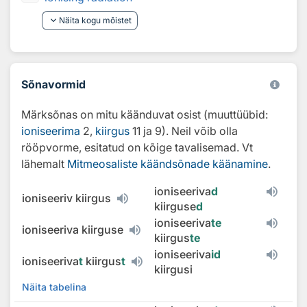
keyboard_arrow_down
Näita kogu mõistet
Sõnavormid
Märksõnas on mitu käänduvat osist (muuttüübid:
ioniseerima
2,
kiirgus
11 ja 9). Neil võib olla
rööpvorme, esitatud on kõige tavalisemad. Vt
lähemalt
Mitmeosaliste käändsõnade käänamine
.
ioniseeriva
d
ioniseeriv kiirgus
kiirguse
d
ioniseeriva
te
ioniseeriva kiirguse
kiirgus
te
ioniseeriva
id
ioniseeriva
t
kiirgus
t
kiirgusi
Näita tabelina