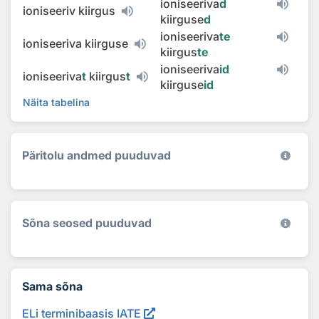
ioniseeriva
d
ioniseeriv kiirgus
kiirguse
d
ioniseeriva
te
ioniseeriva kiirguse
kiirgus
te
ioniseeriva
id
ioniseeriva
t
kiirgus
t
kiirguse
id
Näita tabelina
Päritolu andmed puuduvad
Sõna seosed puuduvad
Sama sõna
ELi terminibaasis IATE