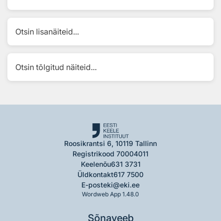
Otsin lisanäiteid...
Otsin tõlgitud näiteid...
Roosikrantsi 6, 10119 Tallinn
Registrikood 70004011
Keelenõu
631 3731
Üldkontakt
617 7500
E-post
eki@eki.ee
Wordweb App 1.48.0
Sõnaveeb