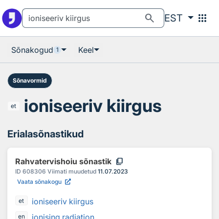
Otsingu juurde
Põhisisu juurde
search
apps
EST
Sõnakogud
Keel
1
Sõnavormid
ioniseeriv kiirgus
et
Erialasõnastikud
content_copy
Rahvatervishoiu sõnastik
ID
608306
Viimati muudetud
11.07.2023
Vaata sõnakogu
ioniseeriv kiirgus
et
ionising radiation
en