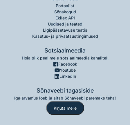
Portaalist
Sõnakogud
Ekilex API
Uudised ja teated
Ligipääsetavuse teatis
Kasutus- ja privaatsustingimused
Sotsiaalmeedia
Hoia pilk peal meie sotsiaalmeedia kanalitel.
Facebook
Youtube
LinkedIn
Sõnaveebi tagasiside
Iga arvamus loeb ja aitab Sõnaveebi paremaks teha!
Kirjuta meile