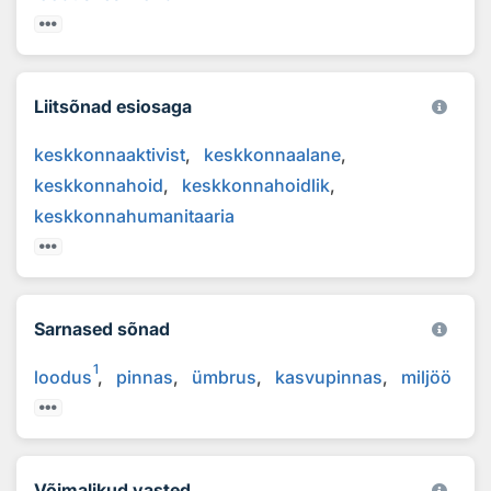
Liitsõnad esiosaga
keskkonnaaktivist
keskkonnaalane
keskkonnahoid
keskkonnahoidlik
keskkonnahumanitaaria
Sarnased sõnad
1
loodus
pinnas
ümbrus
kasvupinnas
miljöö
Võimalikud vasted