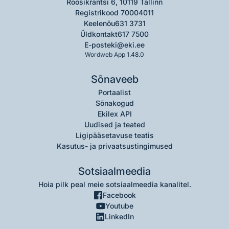
Roosikrantsi 6, 10119 Tallinn
Registrikood 70004011
Keelenõu
631 3731
Üldkontakt
617 7500
E-post
eki@eki.ee
Wordweb App 1.48.0
Sõnaveeb
Portaalist
Sõnakogud
Ekilex API
Uudised ja teated
Ligipääsetavuse teatis
Kasutus- ja privaatsustingimused
Sotsiaalmeedia
Hoia pilk peal meie sotsiaalmeedia kanalitel.
Facebook
Youtube
LinkedIn