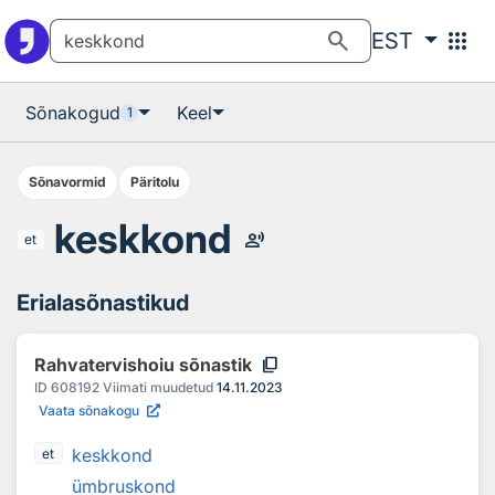
Otsingu juurde
Põhisisu juurde
search
apps
EST
Sõnakogud
Keel
1
Sõnavormid
Päritolu
keskkond
record_voice_over
et
Erialasõnastikud
content_copy
Rahvatervishoiu sõnastik
ID
608192
Viimati muudetud
14.11.2023
Vaata sõnakogu
keskkond
et
ümbruskond