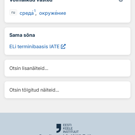
1
сред
а
окруж
е
ние
ru
Sama sõna
ELi terminibaasis IATE
Otsin lisanäiteid...
Otsin tõlgitud näiteid...