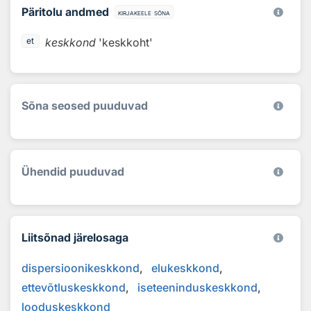
Päritolu andmed
kirjakeele sõna
keskkond
'keskkoht'
et
Sõna seosed puuduvad
Ühendid puuduvad
Liitsõnad järelosaga
dispersioonikeskkond
elukeskkond
ettevõtluskeskkond
iseteeninduskeskkond
looduskeskkond