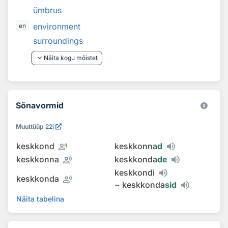
ümbrus
environment
en
surroundings
keyboard_arrow_down
Näita kogu mõistet
Sõnavormid
Muuttüüp
22i
record_voice_over
keskkond
keskkonna
d
record_voice_over
keskkonna
keskkonda
de
keskkondi
record_voice_over
keskkonda
~
keskkonda
sid
Näita tabelina