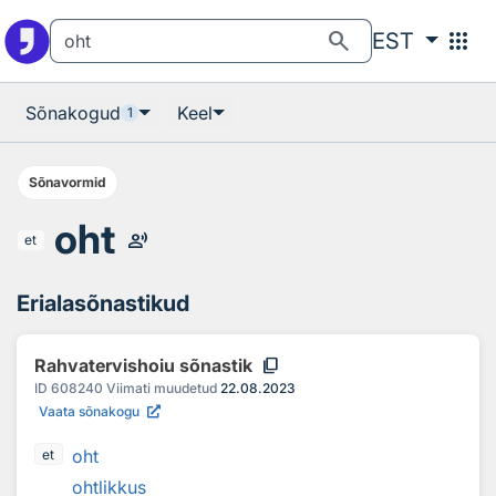
Otsingu juurde
Põhisisu juurde
search
apps
EST
Sõnakogud
Keel
1
Sõnavormid
oht
record_voice_over
et
Erialasõnastikud
content_copy
Rahvatervishoiu sõnastik
ID
608240
Viimati muudetud
22.08.2023
Vaata sõnakogu
oht
et
ohtlikkus