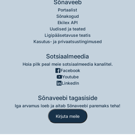
Sõnaveeb
Portaalist
Sõnakogud
Ekilex API
Uudised ja teated
Ligipääsetavuse teatis
Kasutus- ja privaatsustingimused
Sotsiaalmeedia
Hoia pilk peal meie sotsiaalmeedia kanalitel.
Facebook
Youtube
LinkedIn
Sõnaveebi tagasiside
Iga arvamus loeb ja aitab Sõnaveebi paremaks teha!
Kirjuta meile