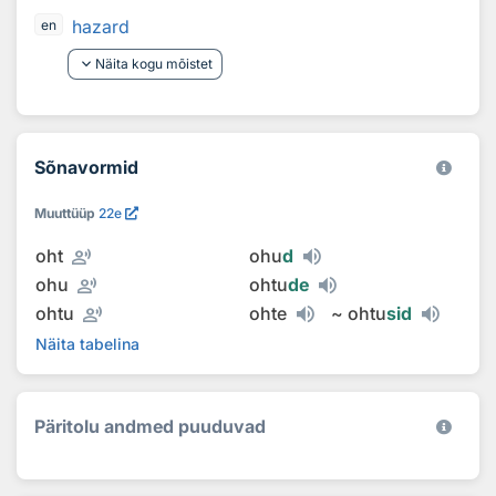
hazard
en
keyboard_arrow_down
Näita kogu mõistet
Sõnavormid
Muuttüüp
22e
record_voice_over
oht
ohu
d
record_voice_over
ohu
ohtu
de
record_voice_over
ohtu
ohte
~
ohtu
sid
Näita tabelina
Päritolu andmed puuduvad