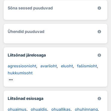
Sõna seosed puuduvad
Ühendid puuduvad
Liitsõnad järelosaga
agressioonioht
avariioht
eluoht
fašismioht
hukkumisoht
Liitsõnad esiosaga
ohuaimus
ohualdis
ohuallikas
ohuhinnang