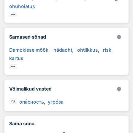
ohuhoiatus
Sarnased sõnad
Damoklese mõõk
hädaoht
ohtlikkus
risk
kartus
Võimalikud vasted
оп
а
сность
угр
о
за
ru
Sama sõna