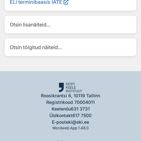
ELi terminibaasis IATE
Otsin lisanäiteid...
Otsin tõlgitud näiteid...
Roosikrantsi 6, 10119 Tallinn
Registrikood 70004011
Keelenõu
631 3731
Üldkontakt
617 7500
E-post
eki@eki.ee
Wordweb App 1.48.0