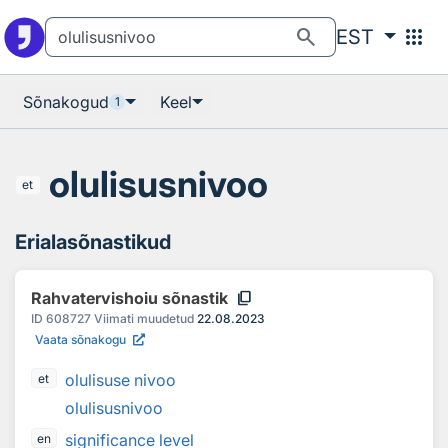
Otsingu juurde
Põhisisu juurde
search
apps
EST
Sõnakogud
Keel
1
olulisusnivoo
et
Erialasõnastikud
content_copy
Rahvatervishoiu sõnastik
ID
608727
Viimati muudetud
22.08.2023
Vaata sõnakogu
olulisuse nivoo
et
olulisusnivoo
significance level
en