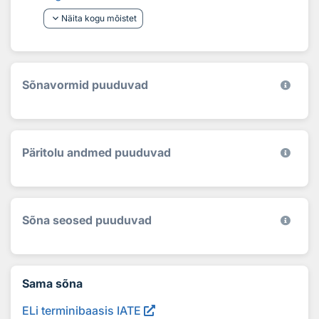
keyboard_arrow_down
Näita kogu mõistet
Sõnavormid puuduvad
Päritolu andmed puuduvad
Sõna seosed puuduvad
Sama sõna
ELi terminibaasis IATE