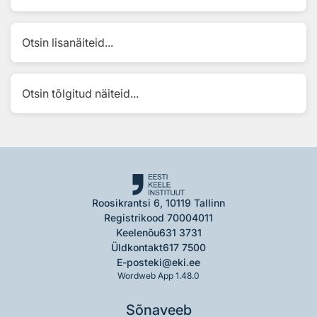
Otsin lisanäiteid...
Otsin tõlgitud näiteid...
Roosikrantsi 6, 10119 Tallinn
Registrikood 70004011
Keelenõu
631 3731
Üldkontakt
617 7500
E-post
eki@eki.ee
Wordweb App 1.48.0
Sõnaveeb