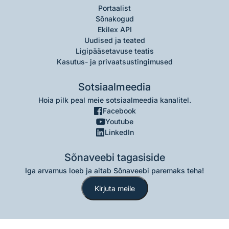
Portaalist
Sõnakogud
Ekilex API
Uudised ja teated
Ligipääsetavuse teatis
Kasutus- ja privaatsustingimused
Sotsiaalmeedia
Hoia pilk peal meie sotsiaalmeedia kanalitel.
Facebook
Youtube
LinkedIn
Sõnaveebi tagasiside
Iga arvamus loeb ja aitab Sõnaveebi paremaks teha!
Kirjuta meile