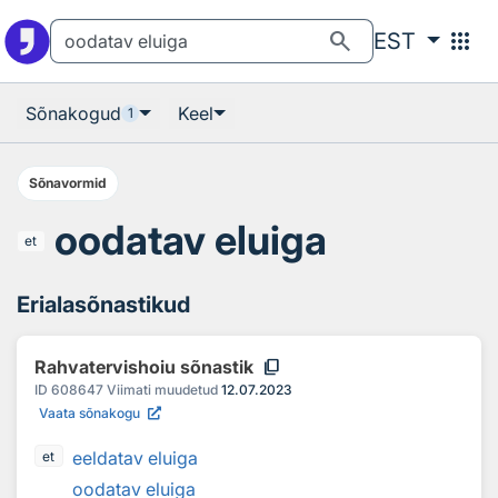
Otsingu juurde
Põhisisu juurde
search
apps
EST
Sõnakogud
Keel
1
Sõnavormid
oodatav eluiga
et
Erialasõnastikud
content_copy
Rahvatervishoiu sõnastik
ID
608647
Viimati muudetud
12.07.2023
Vaata sõnakogu
eeldatav eluiga
et
oodatav eluiga