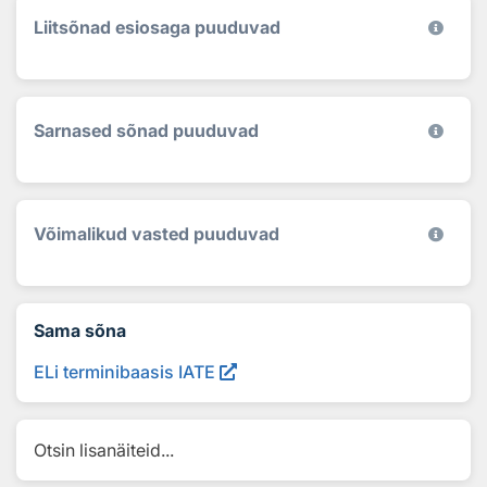
Liitsõnad esiosaga puuduvad
Sarnased sõnad puuduvad
Võimalikud vasted puuduvad
Sama sõna
ELi terminibaasis IATE
Otsin lisanäiteid...