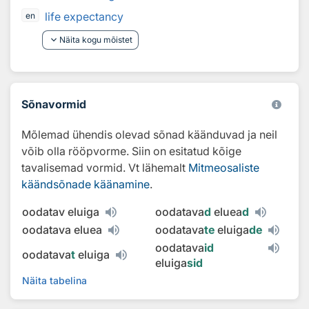
life expectancy
en
keyboard_arrow_down
Näita kogu mõistet
Sõnavormid
Mõlemad ühendis olevad sõnad käänduvad ja neil
võib olla rööpvorme. Siin on esitatud kõige
tavalisemad vormid. Vt lähemalt
Mitmeosaliste
käändsõnade käänamine
.
oodatav eluiga
oodatava
d
eluea
d
oodatava eluea
oodatava
te
eluiga
de
oodatava
id
oodatava
t
eluiga
eluiga
sid
Näita tabelina