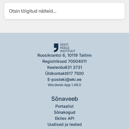
Otsin tõlgitud näiteid...
Roosikrantsi 6, 10119 Tallinn
Registrikood 70004011
Keelenõu
631 3731
Üldkontakt
617 7500
E-post
eki@eki.ee
Wordweb App 1.48.0
Sõnaveeb
Portaalist
Sõnakogud
Ekilex API
Uudised ja teated