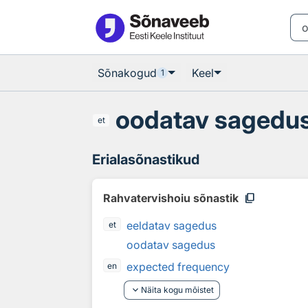
Otsingu juurde
Põhisisu juurde
Sõnakogud
Keel
1
oodatav sagedu
et
Erialasõnastikud
content_copy
Rahvatervishoiu sõnastik
eeldatav sagedus
et
oodatav sagedus
expected frequency
en
keyboard_arrow_down
Näita kogu mõistet