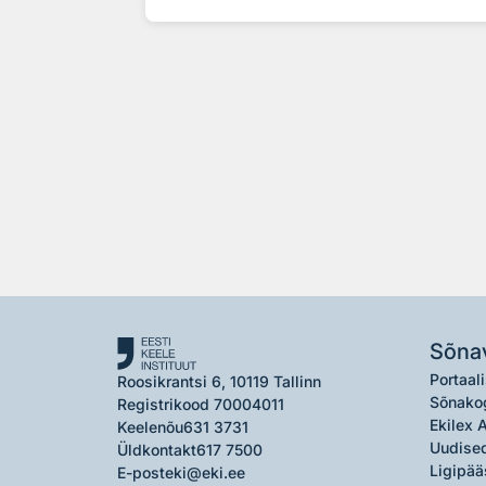
Sõna
Portaali
Roosikrantsi 6, 10119 Tallinn
Sõnako
Registrikood 70004011
Ekilex 
Keelenõu
631 3731
Uudised
Üldkontakt
617 7500
Ligipää
E-post
eki@eki.ee