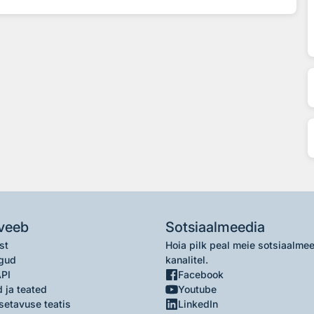
veeb
Sotsiaalmeedia
st
Hoia pilk peal meie sotsiaalme
gud
kanalitel.
API
Facebook
 ja teated
Youtube
setavuse teatis
LinkedIn