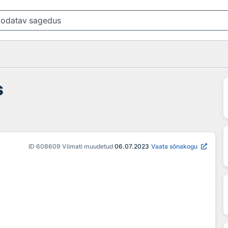
s
ID
608609
Viimati muudetud
06.07.2023
Vaata sõnakogu