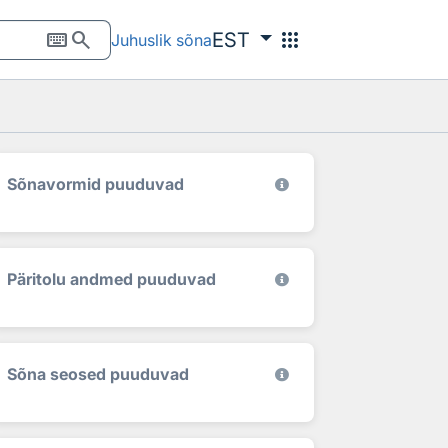
keyboard
search
apps
EST
Juhuslik sõna
Sõnavormid puuduvad
Päritolu andmed puuduvad
Sõna seosed puuduvad