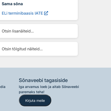
Sama sõna
ELi terminibaasis IATE
Otsin lisanäiteid...
Otsin tõlgitud näiteid...
Sõnaveebi tagasiside
edia
Iga arvamus loeb ja aitab Sõnaveebi
paremaks teha!
Kirjuta meile