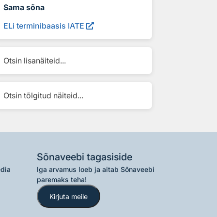
Sama sõna
ELi terminibaasis IATE
Otsin lisanäiteid...
Otsin tõlgitud näiteid...
Sõnaveebi tagasiside
edia
Iga arvamus loeb ja aitab Sõnaveebi
paremaks teha!
Kirjuta meile