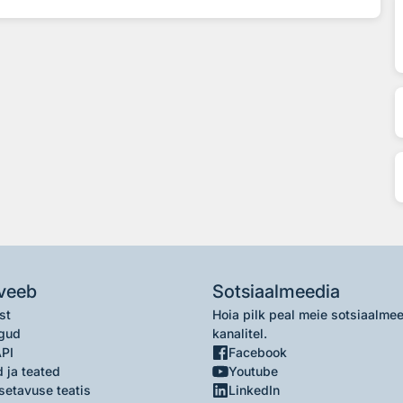
veeb
Sotsiaalmeedia
st
Hoia pilk peal meie sotsiaalme
gud
kanalitel.
API
Facebook
 ja teated
Youtube
setavuse teatis
LinkedIn