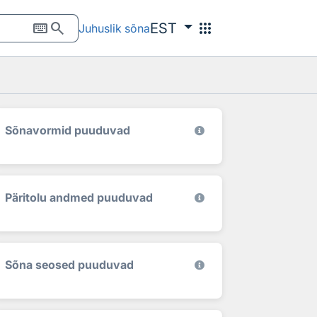
keyboard
search
apps
EST
Juhuslik sõna
Sõnavormid puuduvad
Päritolu andmed puuduvad
Sõna seosed puuduvad