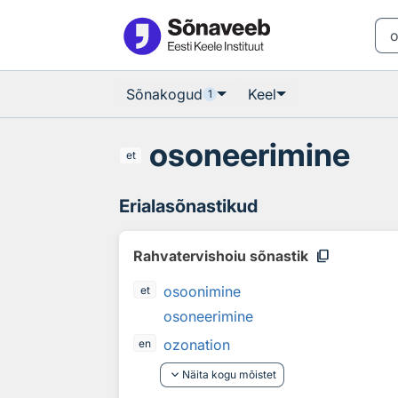
Otsingu juurde
Põhisisu juurde
Sõnakogud
Keel
1
osoneerimine
et
Erialasõnastikud
content_copy
Rahvatervishoiu sõnastik
osoonimine
et
osoneerimine
ozonation
en
keyboard_arrow_down
Näita kogu mõistet