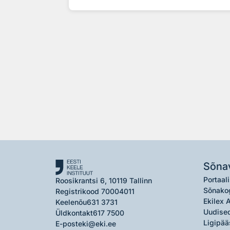
Sõna
Portaali
Roosikrantsi 6, 10119 Tallinn
Sõnako
Registrikood 70004011
Ekilex 
Keelenõu
631 3731
Uudised
Üldkontakt
617 7500
Ligipää
E-post
eki@eki.ee