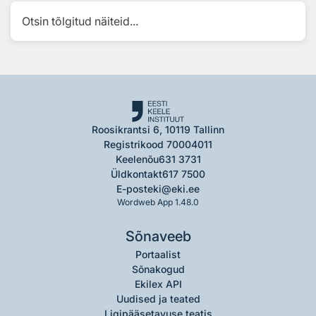
Otsin tõlgitud näiteid...
Roosikrantsi 6, 10119 Tallinn
Registrikood 70004011
Keelenõu
631 3731
Üldkontakt
617 7500
E-post
eki@eki.ee
Wordweb App 1.48.0
Sõnaveeb
Portaalist
Sõnakogud
Ekilex API
Uudised ja teated
Ligipääsetavuse teatis