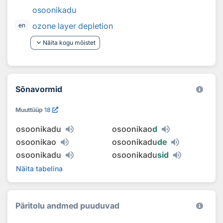
osoonikadu
ozone layer depletion
en
keyboard_arrow_down
Näita kogu mõistet
Sõnavormid
Muuttüüp
18
osoonikadu
osoonikao
d
osoonikao
osoonikadu
de
osoonikadu
osoonikadu
sid
Näita tabelina
Päritolu andmed puuduvad