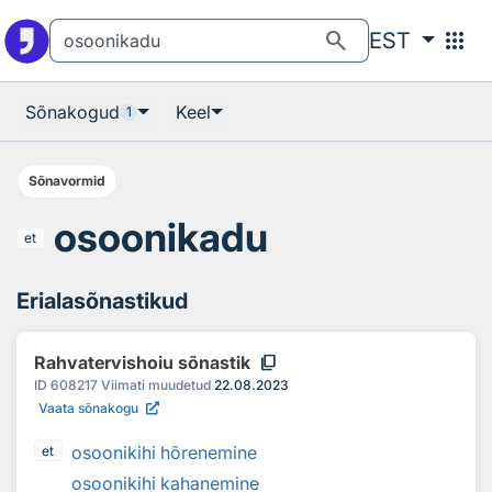
Otsingu juurde
Põhisisu juurde
search
apps
EST
Sõnakogud
Keel
1
Sõnavormid
osoonikadu
et
Erialasõnastikud
content_copy
Rahvatervishoiu sõnastik
ID
608217
Viimati muudetud
22.08.2023
Vaata sõnakogu
osoonikihi hõrenemine
et
osoonikihi kahanemine