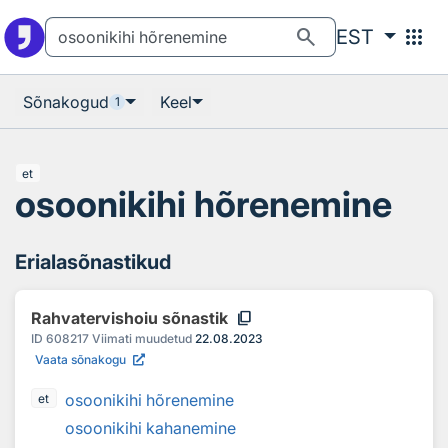
Otsingu juurde
Põhisisu juurde
search
apps
EST
Sõnakogud
Keel
1
et
osoonikihi hõrenemine
Erialasõnastikud
content_copy
Rahvatervishoiu sõnastik
ID
608217
Viimati muudetud
22.08.2023
Vaata sõnakogu
osoonikihi hõrenemine
et
osoonikihi kahanemine