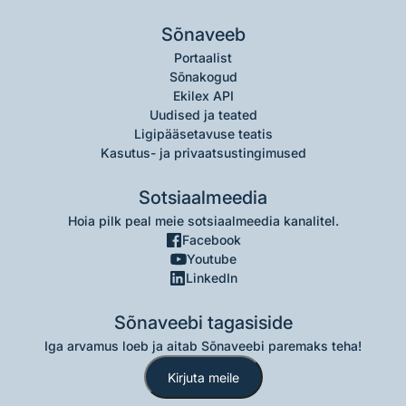
Sõnaveeb
Portaalist
Sõnakogud
Ekilex API
Uudised ja teated
Ligipääsetavuse teatis
Kasutus- ja privaatsustingimused
Sotsiaalmeedia
Hoia pilk peal meie sotsiaalmeedia kanalitel.
Facebook
Youtube
LinkedIn
Sõnaveebi tagasiside
Iga arvamus loeb ja aitab Sõnaveebi paremaks teha!
Kirjuta meile