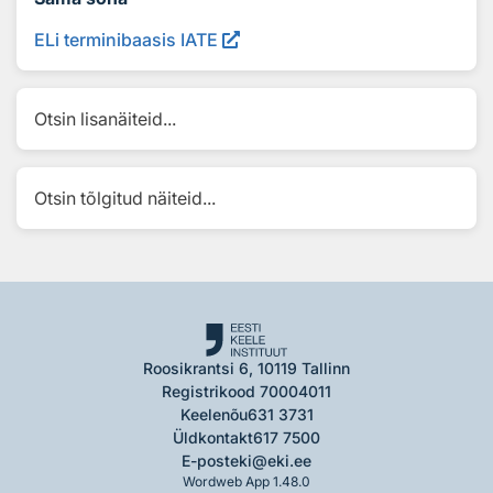
ELi terminibaasis IATE
Otsin lisanäiteid...
Otsin tõlgitud näiteid...
Roosikrantsi 6, 10119 Tallinn
Registrikood 70004011
Keelenõu
631 3731
Üldkontakt
617 7500
E-post
eki@eki.ee
Wordweb App 1.48.0