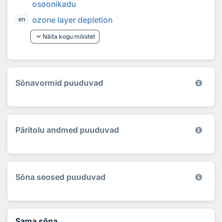
osoonikadu
ozone layer depletion
en
keyboard_arrow_down
Näita kogu mõistet
Sõnavormid puuduvad
Päritolu andmed puuduvad
Sõna seosed puuduvad
Sama sõna