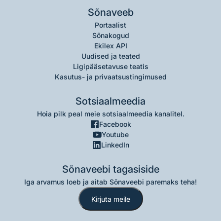
Sõnaveeb
Portaalist
Sõnakogud
Ekilex API
Uudised ja teated
Ligipääsetavuse teatis
Kasutus- ja privaatsustingimused
Sotsiaalmeedia
Hoia pilk peal meie sotsiaalmeedia kanalitel.
Facebook
Youtube
LinkedIn
Sõnaveebi tagasiside
Iga arvamus loeb ja aitab Sõnaveebi paremaks teha!
Kirjuta meile