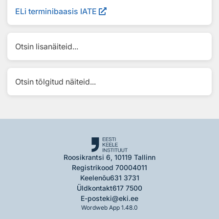
ELi terminibaasis IATE
Otsin lisanäiteid...
Otsin tõlgitud näiteid...
Roosikrantsi 6, 10119 Tallinn
Registrikood 70004011
Keelenõu
631 3731
Üldkontakt
617 7500
E-post
eki@eki.ee
Wordweb App 1.48.0