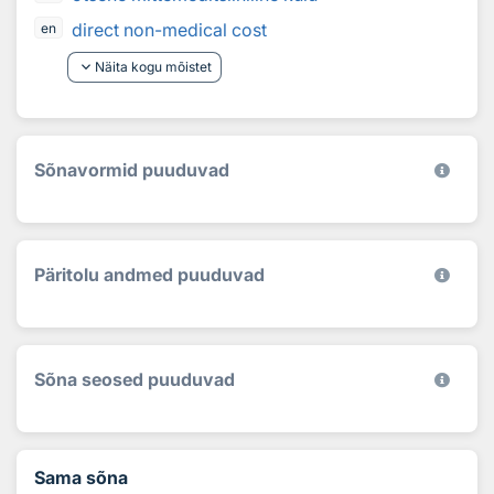
direct non-medical cost
en
keyboard_arrow_down
Näita kogu mõistet
Sõnavormid puuduvad
Päritolu andmed puuduvad
Sõna seosed puuduvad
Sama sõna