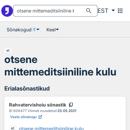
Otsingu juurde
Põhisisu juurde
search
apps
EST
Sõnakogud
Keel
1
et
otsene
mittemeditsiiniline kulu
Erialasõnastikud
content_copy
Rahvatervishoiu sõnastik
ID
608477
Viimati muudetud
23.05.2021
Vaata sõnakogu
otsene mittemeditsiiniline kulu
et