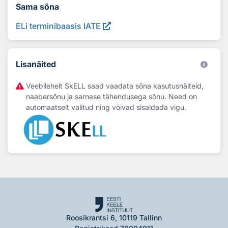
Sama sõna
ELi terminibaasis IATE
Lisanäited
Veebilehelt SkELL saad vaadata sõna kasutusnäiteid,
naabersõnu ja sarnase tähendusega sõnu. Need on
automaatselt valitud ning võivad sisaldada vigu.
Roosikrantsi 6, 10119 Tallinn