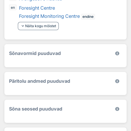
Foresight Centre
en
Foresight Monitoring Centre
endine
keyboard_arrow_down
Näita kogu mõistet
Sõnavormid puuduvad
Päritolu andmed puuduvad
Sõna seosed puuduvad