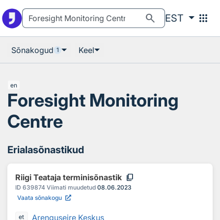
Otsingu juurde
Põhisisu juurde
search
apps
EST
Sõnakogud
Keel
1
en
Foresight Monitoring
Centre
Erialasõnastikud
content_copy
Riigi Teataja terminisõnastik
ID
639874
Viimati muudetud
08.06.2023
Vaata sõnakogu
Arenguseire Keskus
et