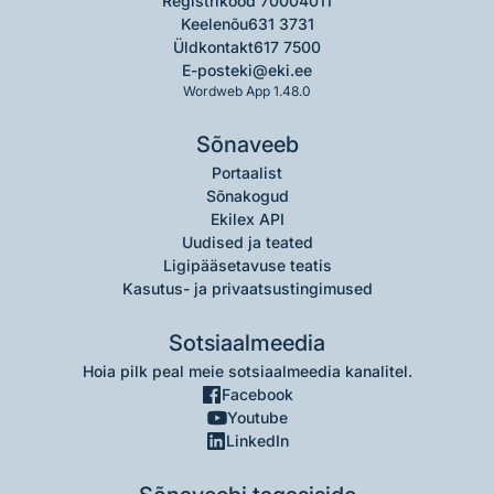
Registrikood 70004011
Keelenõu
631 3731
Üldkontakt
617 7500
E-post
eki@eki.ee
Wordweb App 1.48.0
Sõnaveeb
Portaalist
Sõnakogud
Ekilex API
Uudised ja teated
Ligipääsetavuse teatis
Kasutus- ja privaatsustingimused
Sotsiaalmeedia
Hoia pilk peal meie sotsiaalmeedia kanalitel.
Facebook
Youtube
LinkedIn