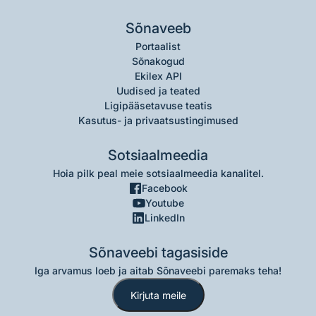
Sõnaveeb
Portaalist
Sõnakogud
Ekilex API
Uudised ja teated
Ligipääsetavuse teatis
Kasutus- ja privaatsustingimused
Sotsiaalmeedia
Hoia pilk peal meie sotsiaalmeedia kanalitel.
Facebook
Youtube
LinkedIn
Sõnaveebi tagasiside
Iga arvamus loeb ja aitab Sõnaveebi paremaks teha!
Kirjuta meile