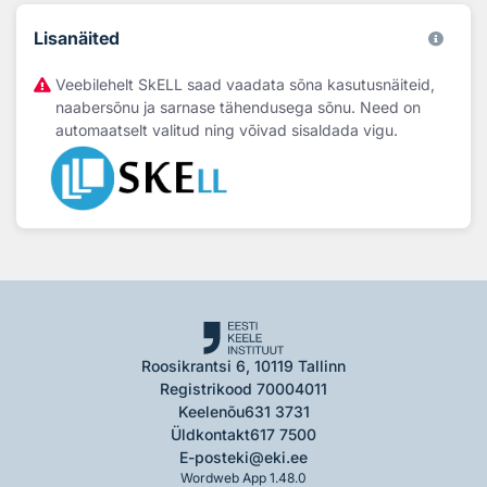
Lisanäited
Veebilehelt SkELL saad vaadata sõna kasutusnäiteid,
naabersõnu ja sarnase tähendusega sõnu. Need on
automaatselt valitud ning võivad sisaldada vigu.
Roosikrantsi 6, 10119 Tallinn
Registrikood 70004011
Keelenõu
631 3731
Üldkontakt
617 7500
E-post
eki@eki.ee
Wordweb App 1.48.0