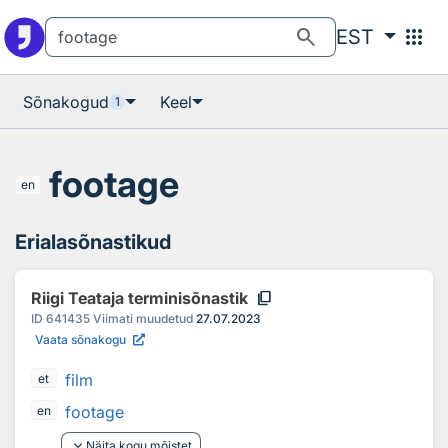
Otsingu juurde
Põhisisu juurde
search
apps
EST
Sõnakogud
Keel
1
footage
en
Erialasõnastikud
content_copy
Riigi Teataja terminisõnastik
ID
641435
Viimati muudetud
27.07.2023
Vaata sõnakogu
film
et
footage
en
keyboard_arrow_down
Näita kogu mõistet