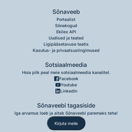
Sõnaveeb
Portaalist
Sõnakogud
Ekilex API
Uudised ja teated
Ligipääsetavuse teatis
Kasutus- ja privaatsustingimused
Sotsiaalmeedia
Hoia pilk peal meie sotsiaalmeedia kanalitel.
Facebook
Youtube
LinkedIn
Sõnaveebi tagasiside
Iga arvamus loeb ja aitab Sõnaveebi paremaks teha!
Kirjuta meile