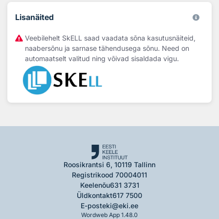
Lisanäited
Veebilehelt SkELL saad vaadata sõna kasutusnäiteid,
naabersõnu ja sarnase tähendusega sõnu. Need on
automaatselt valitud ning võivad sisaldada vigu.
Roosikrantsi 6, 10119 Tallinn
Registrikood 70004011
Keelenõu
631 3731
Üldkontakt
617 7500
E-post
eki@eki.ee
Wordweb App 1.48.0