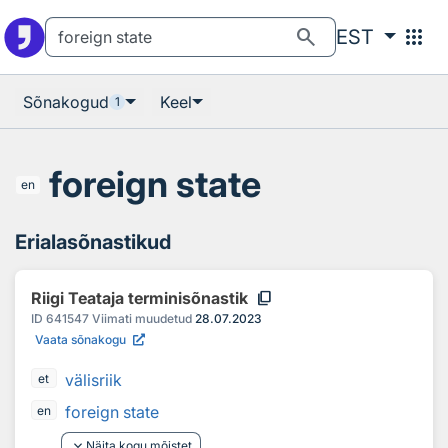
Otsingu juurde
Põhisisu juurde
search
apps
EST
Sõnakogud
Keel
1
foreign state
en
Erialasõnastikud
content_copy
Riigi Teataja terminisõnastik
ID
641547
Viimati muudetud
28.07.2023
Vaata sõnakogu
välisriik
et
foreign state
en
keyboard_arrow_down
Näita kogu mõistet