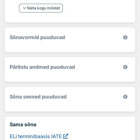
keyboard_arrow_down
Näita kogu mõistet
Sõnavormid puuduvad
Päritolu andmed puuduvad
Sõna seosed puuduvad
Sama sõna
ELi terminibaasis IATE