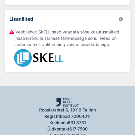
Lisanäited
Veebilehelt SkELL saad vaadata sõna kasutusnäiteid,
naabersõnu ja sarnase tähendusega sõnu. Need on
automaatselt valitud ning võivad sisaldada vigu.
Roosikrantsi 6, 10119 Tallinn
Registrikood 70004011
Keelenõu
631 3731
Üldkontakt
617 7500