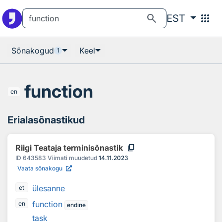
Otsingu juurde
Põhisisu juurde
search
apps
EST
Sõnakogud
Keel
1
function
en
Erialasõnastikud
content_copy
Riigi Teataja terminisõnastik
ID
643583
Viimati muudetud
14.11.2023
Vaata sõnakogu
ülesanne
et
function
en
endine
task