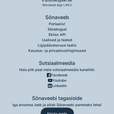
E-post
eki@eki.ee
Wordweb App 1.48.0
Sõnaveeb
Portaalist
Sõnakogud
Ekilex API
Uudised ja teated
Ligipääsetavuse teatis
Kasutus- ja privaatsustingimused
Sotsiaalmeedia
Hoia pilk peal meie sotsiaalmeedia kanalitel.
Facebook
Youtube
LinkedIn
Sõnaveebi tagasiside
Iga arvamus loeb ja aitab Sõnaveebi paremaks teha!
Kirjuta meile