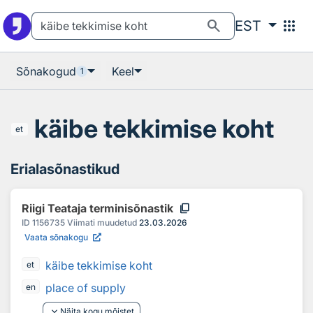
Otsingu juurde
Põhisisu juurde
search
apps
EST
Sõnakogud
Keel
1
käibe tekkimise koht
et
Erialasõnastikud
content_copy
Riigi Teataja terminisõnastik
ID
1156735
Viimati muudetud
23.03.2026
Vaata sõnakogu
käibe tekkimise koht
et
place of supply
en
keyboard_arrow_down
Näita kogu mõistet