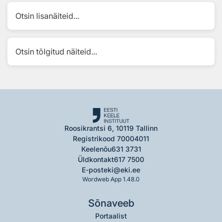
Otsin lisanäiteid...
Otsin tõlgitud näiteid...
Roosikrantsi 6, 10119 Tallinn
Registrikood 70004011
Keelenõu
631 3731
Üldkontakt
617 7500
E-post
eki@eki.ee
Wordweb App 1.48.0
Sõnaveeb
Portaalist