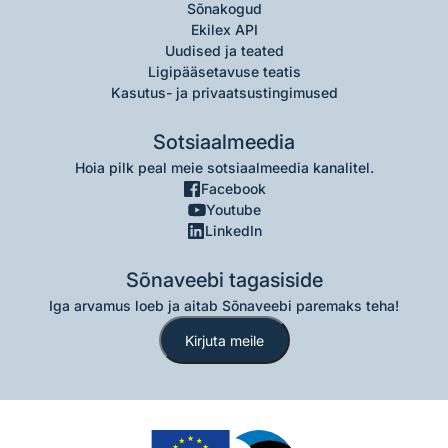
Sõnakogud
Ekilex API
Uudised ja teated
Ligipääsetavuse teatis
Kasutus- ja privaatsustingimused
Sotsiaalmeedia
Hoia pilk peal meie sotsiaalmeedia kanalitel.
Facebook
Youtube
LinkedIn
Sõnaveebi tagasiside
Iga arvamus loeb ja aitab Sõnaveebi paremaks teha!
Kirjuta meile