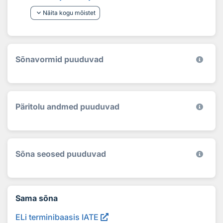
keyboard_arrow_down
Näita kogu mõistet
Sõnavormid puuduvad
Päritolu andmed puuduvad
Sõna seosed puuduvad
Sama sõna
ELi terminibaasis IATE