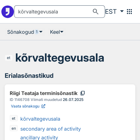
Otsingu juurde
Põhisisu juurde
search
apps
EST
Sõnakogud
Keel
1
kõrvaltegevusala
et
Erialasõnastikud
content_copy
Riigi Teataja terminisõnastik
ID
1146708
Viimati muudetud
26.07.2025
Vaata sõnakogu
kõrvaltegevusala
et
secondary area of activity
en
ancillary activity