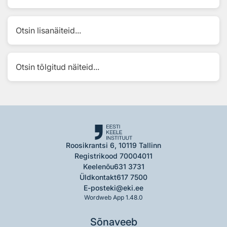
Otsin lisanäiteid...
Otsin tõlgitud näiteid...
Roosikrantsi 6, 10119 Tallinn
Registrikood 70004011
Keelenõu
631 3731
Üldkontakt
617 7500
E-post
eki@eki.ee
Wordweb App 1.48.0
Sõnaveeb