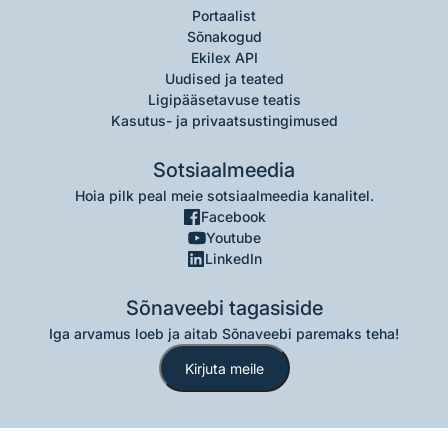
Portaalist
Sõnakogud
Ekilex API
Uudised ja teated
Ligipääsetavuse teatis
Kasutus- ja privaatsustingimused
Sotsiaalmeedia
Hoia pilk peal meie sotsiaalmeedia kanalitel.
Facebook
Youtube
LinkedIn
Sõnaveebi tagasiside
Iga arvamus loeb ja aitab Sõnaveebi paremaks teha!
Kirjuta meile