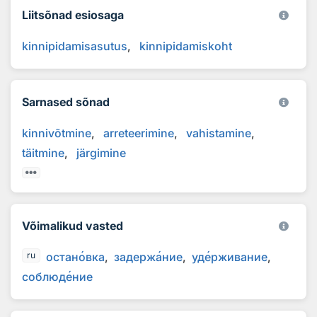
Liitsõnad esiosaga
kinnipidamisasutus
kinnipidamiskoht
Sarnased sõnad
kinnivõtmine
arreteerimine
vahistamine
täitmine
järgimine
Võimalikud vasted
остан
о
вка
задерж
а
ние
уд
е
рживание
ru
соблюд
е
ние