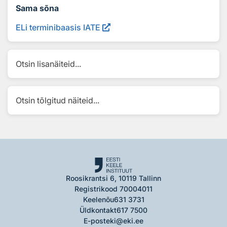
Sama sõna
ELi terminibaasis IATE
Otsin lisanäiteid...
Otsin tõlgitud näiteid...
Roosikrantsi 6, 10119 Tallinn
Registrikood 70004011
Keelenõu
631 3731
Üldkontakt
617 7500
E-post
eki@eki.ee