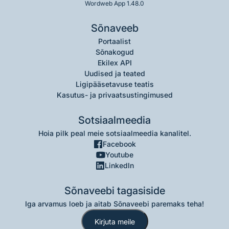
Wordweb App 1.48.0
Sõnaveeb
Portaalist
Sõnakogud
Ekilex API
Uudised ja teated
Ligipääsetavuse teatis
Kasutus- ja privaatsustingimused
Sotsiaalmeedia
Hoia pilk peal meie sotsiaalmeedia kanalitel.
Facebook
Youtube
LinkedIn
Sõnaveebi tagasiside
Iga arvamus loeb ja aitab Sõnaveebi paremaks teha!
Kirjuta meile