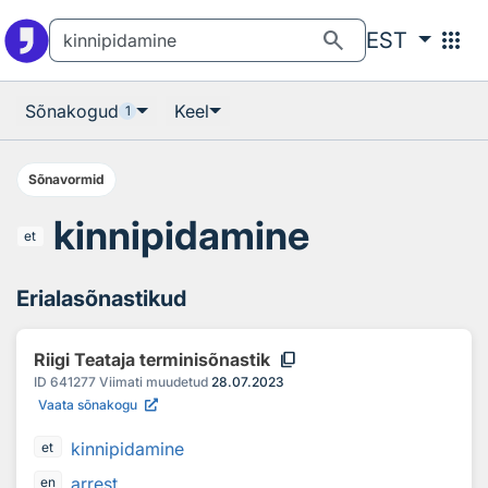
Otsingu juurde
Põhisisu juurde
search
apps
EST
Sõnakogud
Keel
1
Sõnavormid
kinnipidamine
et
Erialasõnastikud
content_copy
Riigi Teataja terminisõnastik
ID
641277
Viimati muudetud
28.07.2023
Vaata sõnakogu
kinnipidamine
et
arrest
en