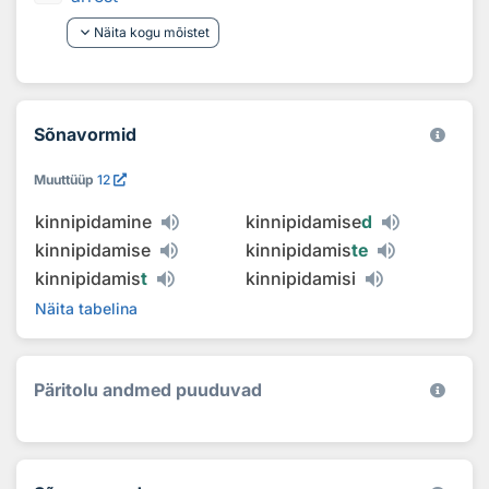
keyboard_arrow_down
Näita kogu mõistet
Sõnavormid
Muuttüüp
12
kinnipidamine
kinnipidamise
d
kinnipidamise
kinnipidamis
te
kinnipidamis
t
kinnipidamisi
Näita tabelina
Päritolu andmed puuduvad