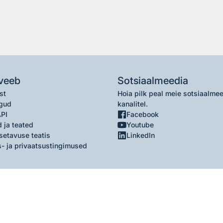
veeb
Sotsiaalmeedia
st
Hoia pilk peal meie sotsiaalme
gud
kanalitel.
API
Facebook
 ja teated
Youtube
setavuse teatis
LinkedIn
- ja privaatsustingimused