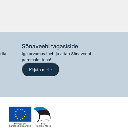
Sõnaveebi tagasiside
edia
Iga arvamus loeb ja aitab Sõnaveebi
paremaks teha!
Kirjuta meile