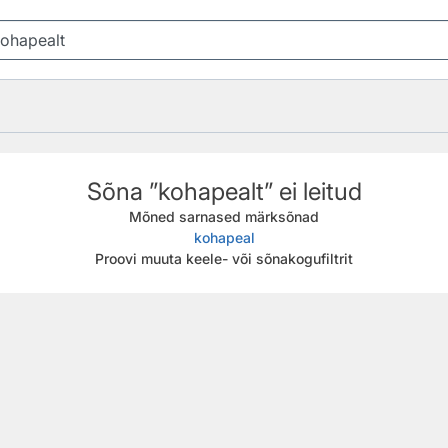
Sõna ”kohapealt” ei leitud
Mõned sarnased märksõnad
kohapeal
Proovi muuta keele- või sõnakogufiltrit