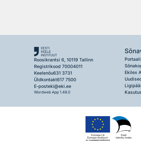
Sõna
Portaali
Roosikrantsi 6, 10119 Tallinn
Sõnako
Registrikood 70004011
Ekilex 
Keelenõu
631 3731
Uudised
Üldkontakt
617 7500
Ligipää
E-post
eki@eki.ee
Kasutus
Wordweb App 1.48.0