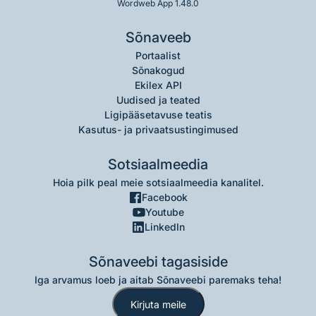
Wordweb App 1.48.0
Sõnaveeb
Portaalist
Sõnakogud
Ekilex API
Uudised ja teated
Ligipääsetavuse teatis
Kasutus- ja privaatsustingimused
Sotsiaalmeedia
Hoia pilk peal meie sotsiaalmeedia kanalitel.
Facebook
Youtube
LinkedIn
Sõnaveebi tagasiside
Iga arvamus loeb ja aitab Sõnaveebi paremaks teha!
Kirjuta meile