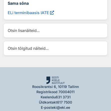
Sama sõna
ELi terminibaasis IATE
Otsin lisanäiteid...
Otsin tõlgitud näiteid...
Roosikrantsi 6, 10119 Tallinn
Registrikood 70004011
Keelenõu
631 3731
Üldkontakt
617 7500
E-post
eki@eki.ee