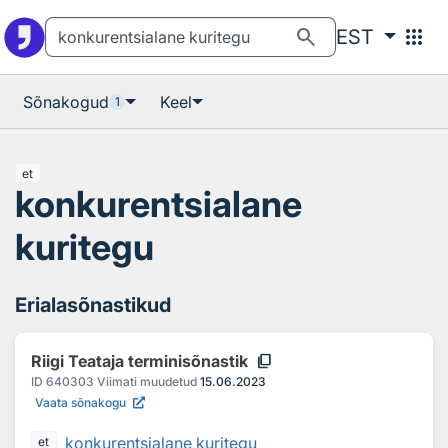
Otsingu juurde
Põhisisu juurde
search
apps
EST
Sõnakogud
Keel
1
et
konkurentsialane
kuritegu
Erialasõnastikud
content_copy
Riigi Teataja terminisõnastik
ID
640303
Viimati muudetud
15.06.2023
Vaata sõnakogu
konkurentsialane kuritegu
et