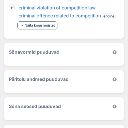
criminal violation of competition law
en
criminal offence related to competition
endine
keyboard_arrow_down
Näita kogu mõistet
Sõnavormid puuduvad
Päritolu andmed puuduvad
Sõna seosed puuduvad