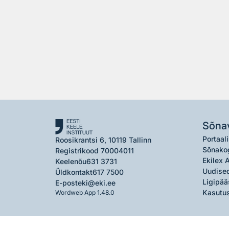
Sõna
Portaali
Roosikrantsi 6, 10119 Tallinn
Sõnako
Registrikood 70004011
Ekilex 
Keelenõu
631 3731
Uudised
Üldkontakt
617 7500
Ligipää
E-post
eki@eki.ee
Kasutus
Wordweb App 1.48.0