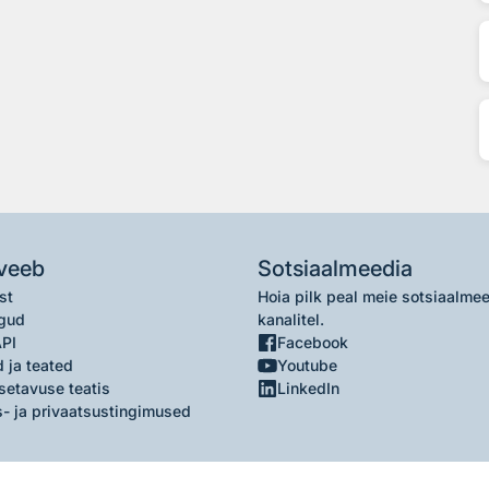
veeb
Sotsiaalmeedia
st
Hoia pilk peal meie sotsiaalme
gud
kanalitel.
API
Facebook
 ja teated
Youtube
setavuse teatis
LinkedIn
- ja privaatsustingimused