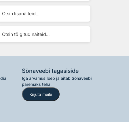
Otsin lisanäiteid...
Otsin tõlgitud näiteid...
Sõnaveebi tagasiside
edia
Iga arvamus loeb ja aitab Sõnaveebi
paremaks teha!
Kirjuta meile