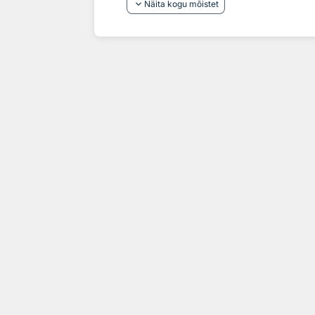
keyboard_arrow_down
Näita kogu mõistet