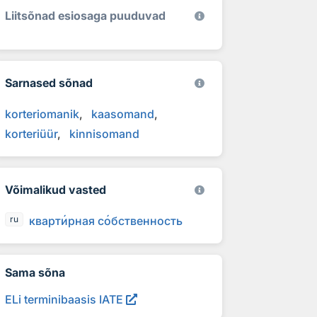
Liitsõnad esiosaga puuduvad
Sarnased sõnad
korteriomanik
kaasomand
korteriüür
kinnisomand
Võimalikud vasted
кварт
и
рная с
о
бственность
ru
Sama sõna
ELi terminibaasis IATE