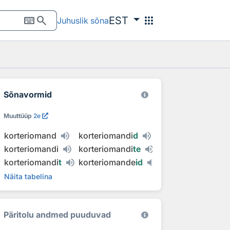
keyboard
search
apps
EST
Juhuslik sõna
Sõnavormid
Muuttüüp
2e
korteriomand
korteriomandi
d
korteriomandi
korteriomandi
te
korteriomandi
t
korteriomande
id
Näita tabelina
Päritolu andmed puuduvad