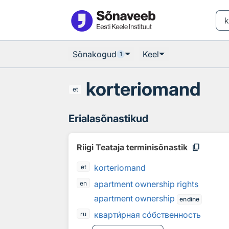
Otsingu juurde
Põhisisu juurde
Sõnakogud
Keel
1
korteriomand
et
Erialasõnastikud
content_copy
Riigi Teataja terminisõnastik
korteriomand
et
apartment ownership rights
en
apartment ownership
endine
кварт
и
рная с
о
бственность
ru