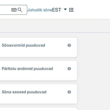
keyboard
search
apps
EST
Juhuslik sõna
Sõnavormid puuduvad
Päritolu andmed puuduvad
Sõna seosed puuduvad