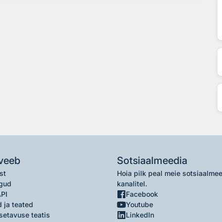
veeb
Sotsiaalmeedia
st
Hoia pilk peal meie sotsiaalme
gud
kanalitel.
API
Facebook
 ja teated
Youtube
setavuse teatis
LinkedIn