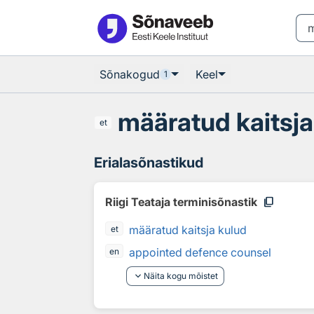
Otsingu juurde
Põhisisu juurde
Sõnakogud
Keel
1
määratud kaitsja
et
Erialasõnastikud
content_copy
Riigi Teataja terminisõnastik
määratud kaitsja kulud
et
appointed defence counsel
en
keyboard_arrow_down
Näita kogu mõistet