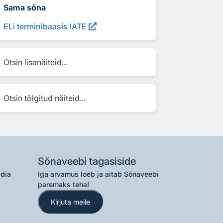
Sama sõna
ELi terminibaasis IATE
Otsin lisanäiteid...
Otsin tõlgitud näiteid...
Sõnaveebi tagasiside
edia
Iga arvamus loeb ja aitab Sõnaveebi
paremaks teha!
Kirjuta meile