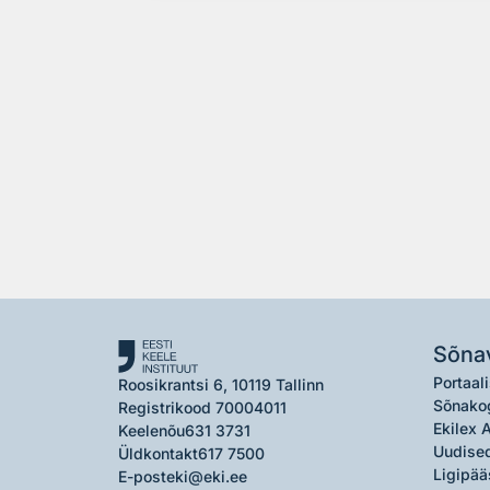
Sõna
Portaali
Roosikrantsi 6, 10119 Tallinn
Sõnako
Registrikood 70004011
Ekilex 
Keelenõu
631 3731
Uudised
Üldkontakt
617 7500
Ligipää
E-post
eki@eki.ee