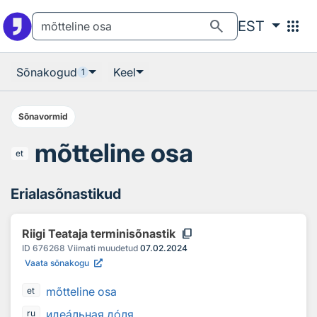
Otsingu juurde
Põhisisu juurde
search
apps
EST
Sõnakogud
Keel
1
Sõnavormid
mõtteline osa
et
Erialasõnastikud
content_copy
Riigi Teataja terminisõnastik
ID
676268
Viimati muudetud
07.02.2024
Vaata sõnakogu
mõtteline osa
et
иде
а
льная д
о
ля
ru