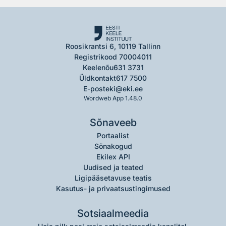
Roosikrantsi 6, 10119 Tallinn
Registrikood 70004011
Keelenõu
631 3731
Üldkontakt
617 7500
E-post
eki@eki.ee
Wordweb App 1.48.0
Sõnaveeb
Portaalist
Sõnakogud
Ekilex API
Uudised ja teated
Ligipääsetavuse teatis
Kasutus- ja privaatsustingimused
Sotsiaalmeedia