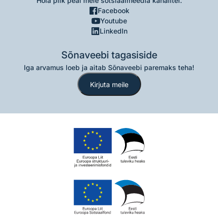
Hoia pilk peal meie sotsiaalmeedia kanalitel.
Facebook
Youtube
LinkedIn
Sõnaveebi tagasiside
Iga arvamus loeb ja aitab Sõnaveebi paremaks teha!
Kirjuta meile