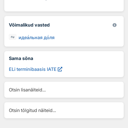
Võimalikud vasted
иде
а
льная д
о
ля
ru
Sama sõna
ELi terminibaasis IATE
Otsin lisanäiteid...
Otsin tõlgitud näiteid...