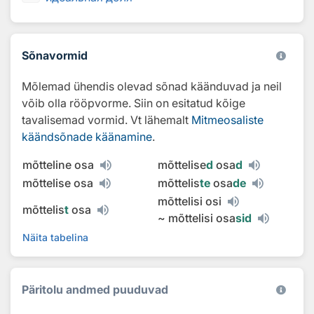
Sõnavormid
Mõlemad ühendis olevad sõnad käänduvad ja neil
võib olla rööpvorme. Siin on esitatud kõige
tavalisemad vormid. Vt lähemalt
Mitmeosaliste
käändsõnade käänamine
.
mõtteline osa
mõttelise
d
osa
d
mõttelise osa
mõttelis
te
osa
de
mõttelisi osi
mõttelis
t
osa
~
mõttelisi osa
sid
Näita tabelina
Päritolu andmed puuduvad