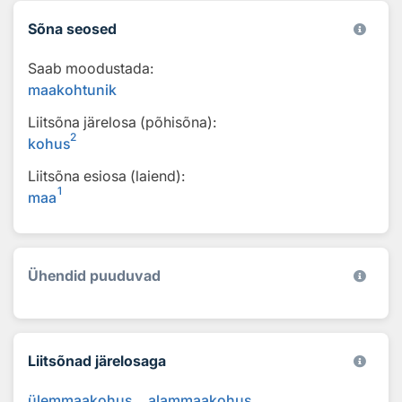
Sõna seosed
Saab moodustada:
maakohtunik
Liitsõna järelosa (põhisõna):
2
kohus
Liitsõna esiosa (laiend):
1
maa
Ühendid puuduvad
Liitsõnad järelosaga
ülemmaakohus
alammaakohus