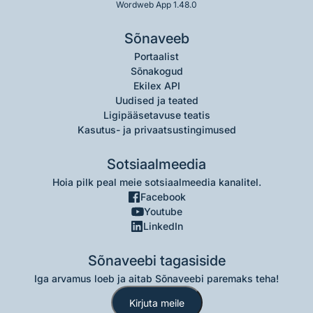
Wordweb App 1.48.0
Sõnaveeb
Portaalist
Sõnakogud
Ekilex API
Uudised ja teated
Ligipääsetavuse teatis
Kasutus- ja privaatsustingimused
Sotsiaalmeedia
Hoia pilk peal meie sotsiaalmeedia kanalitel.
Facebook
Youtube
LinkedIn
Sõnaveebi tagasiside
Iga arvamus loeb ja aitab Sõnaveebi paremaks teha!
Kirjuta meile