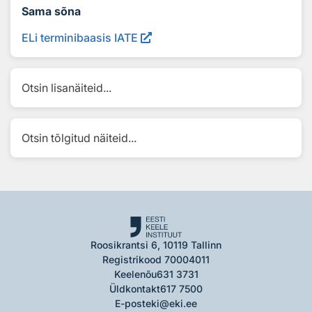
Sama sõna
ELi terminibaasis IATE
Otsin lisanäiteid...
Otsin tõlgitud näiteid...
Roosikrantsi 6, 10119 Tallinn
Registrikood 70004011
Keelenõu
631 3731
Üldkontakt
617 7500
E-post
eki@eki.ee