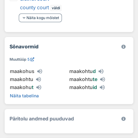
county court
väldi
keyboard_arrow_down
Näita kogu mõistet
Sõnavormid
Muuttüüp
5
maakohus
maakohtu
d
maakohtu
maakohtu
te
maakohu
t
maakohtu
id
Näita tabelina
Päritolu andmed puuduvad