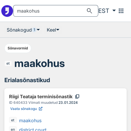
Otsingu juurde
Põhisisu juurde
search
apps
EST
Sõnakogud
Keel
1
Sõnavormid
maakohus
et
Erialasõnastikud
content_copy
Riigi Teataja terminisõnastik
ID
640433
Viimati muudetud
23.01.2024
Vaata sõnakogu
maakohus
et
district court
en