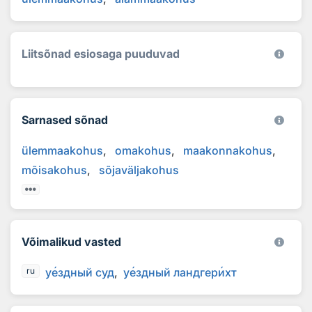
Liitsõnad esiosaga puuduvad
Sarnased sõnad
ülemmaakohus
omakohus
maakonnakohus
mõisakohus
sõjaväljakohus
Võimalikud vasted
у
е
здный суд
у
е
здный ландгер
и
хт
ru