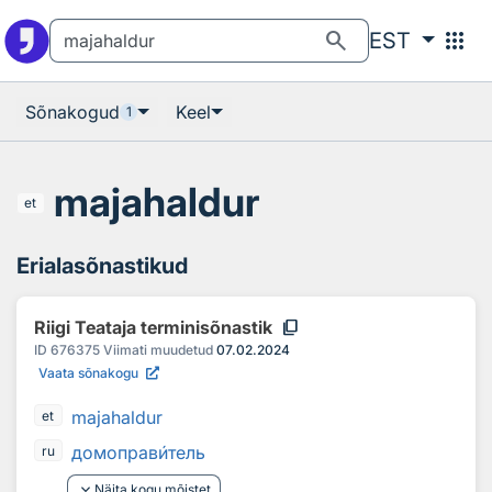
Otsingu juurde
Põhisisu juurde
search
apps
EST
Sõnakogud
Keel
1
majahaldur
et
Erialasõnastikud
content_copy
Riigi Teataja terminisõnastik
ID
676375
Viimati muudetud
07.02.2024
Vaata sõnakogu
majahaldur
et
домоправ
и
тель
ru
keyboard_arrow_down
Näita kogu mõistet