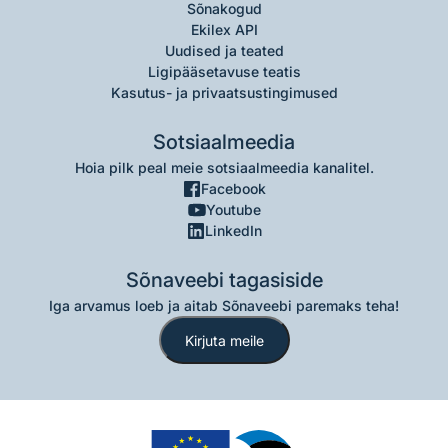
Sõnakogud
Ekilex API
Uudised ja teated
Ligipääsetavuse teatis
Kasutus- ja privaatsustingimused
Sotsiaalmeedia
Hoia pilk peal meie sotsiaalmeedia kanalitel.
Facebook
Youtube
LinkedIn
Sõnaveebi tagasiside
Iga arvamus loeb ja aitab Sõnaveebi paremaks teha!
Kirjuta meile