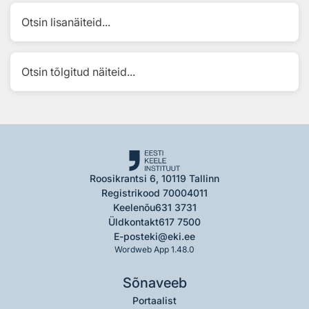
Otsin lisanäiteid...
Otsin tõlgitud näiteid...
Roosikrantsi 6, 10119 Tallinn
Registrikood 70004011
Keelenõu
631 3731
Üldkontakt
617 7500
E-post
eki@eki.ee
Wordweb App 1.48.0
Sõnaveeb
Portaalist