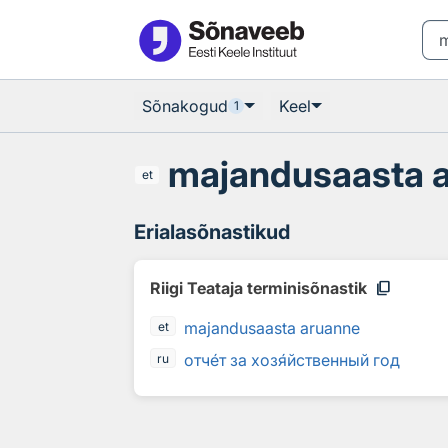
Otsingu juurde
Põhisisu juurde
Sõnakogud
Keel
1
majandusaasta 
et
Erialasõnastikud
content_copy
Riigi Teataja terminisõnastik
majandusaasta aruanne
et
отч
е
т за хоз
я
йственный год
ru