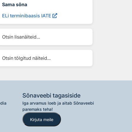
Sama sõna
ELi terminibaasis IATE
Otsin lisanäiteid...
Otsin tõlgitud näiteid...
Sõnaveebi tagasiside
edia
Iga arvamus loeb ja aitab Sõnaveebi
paremaks teha!
Kirjuta meile