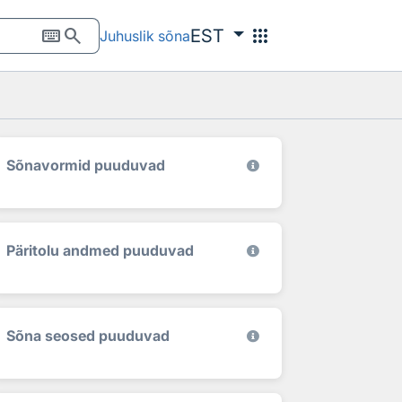
keyboard
search
apps
EST
Juhuslik sõna
Sõnavormid puuduvad
Päritolu andmed puuduvad
Sõna seosed puuduvad