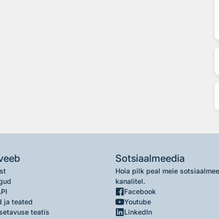
veeb
Sotsiaalmeedia
st
Hoia pilk peal meie sotsiaalme
gud
kanalitel.
API
Facebook
 ja teated
Youtube
setavuse teatis
LinkedIn