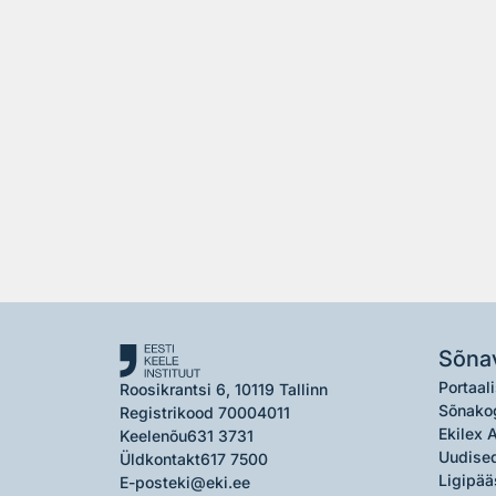
Sõna
Portaali
Roosikrantsi 6, 10119 Tallinn
Sõnako
Registrikood 70004011
Ekilex 
Keelenõu
631 3731
Uudised
Üldkontakt
617 7500
Ligipää
E-post
eki@eki.ee