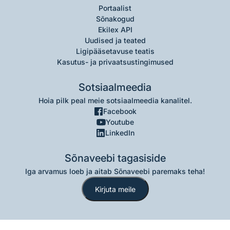
Portaalist
Sõnakogud
Ekilex API
Uudised ja teated
Ligipääsetavuse teatis
Kasutus- ja privaatsustingimused
Sotsiaalmeedia
Hoia pilk peal meie sotsiaalmeedia kanalitel.
Facebook
Youtube
LinkedIn
Sõnaveebi tagasiside
Iga arvamus loeb ja aitab Sõnaveebi paremaks teha!
Kirjuta meile