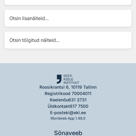
Otsin lisanäiteid...
Otsin tõlgitud näiteid...
Roosikrantsi 6, 10119 Tallinn
Registrikood 70004011
Keelenõu
631 3731
Üldkontakt
617 7500
E-post
eki@eki.ee
Wordweb App 1.48.0
Sõnaveeb