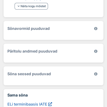
keyboard_arrow_down
Näita kogu mõistet
Sõnavormid puuduvad
Päritolu andmed puuduvad
Sõna seosed puuduvad
Sama sõna
ELi terminibaasis IATE