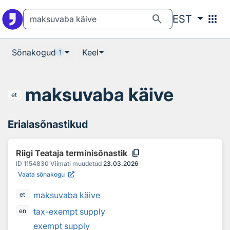
Otsingu juurde
Põhisisu juurde
search
apps
EST
Sõnakogud
Keel
1
maksuvaba käive
et
Erialasõnastikud
content_copy
Riigi Teataja terminisõnastik
ID
1154830
Viimati muudetud
23.03.2026
Vaata sõnakogu
maksuvaba käive
et
tax-exempt supply
en
exempt supply