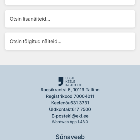
Otsin lisanäiteid...
Otsin tõlgitud näiteid...
Roosikrantsi 6, 10119 Tallinn
Registrikood 70004011
Keelenõu
631 3731
Üldkontakt
617 7500
E-post
eki@eki.ee
Wordweb App 1.48.0
Sõnaveeb