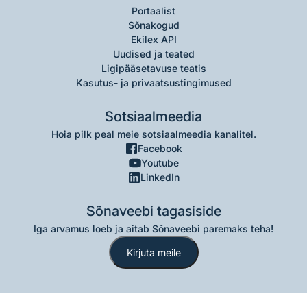
Portaalist
Sõnakogud
Ekilex API
Uudised ja teated
Ligipääsetavuse teatis
Kasutus- ja privaatsustingimused
Sotsiaalmeedia
Hoia pilk peal meie sotsiaalmeedia kanalitel.
Facebook
Youtube
LinkedIn
Sõnaveebi tagasiside
Iga arvamus loeb ja aitab Sõnaveebi paremaks teha!
Kirjuta meile