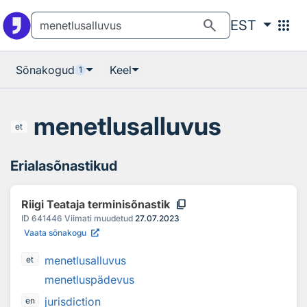
Otsingu juurde
Põhisisu juurde
search
apps
EST
Sõnakogud
Keel
1
menetlusalluvus
et
Erialasõnastikud
content_copy
Riigi Teataja terminisõnastik
ID
641446
Viimati muudetud
27.07.2023
Vaata sõnakogu
menetlusalluvus
et
menetluspädevus
jurisdiction
en