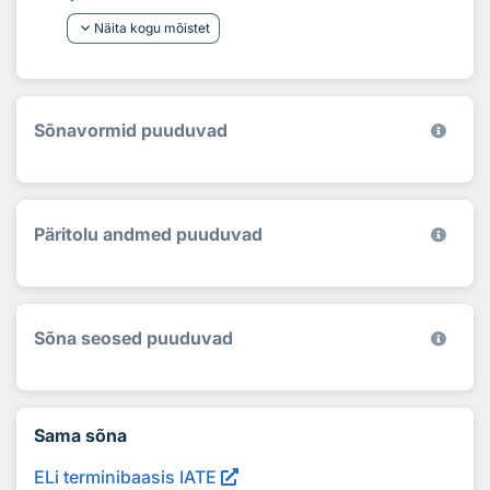
keyboard_arrow_down
Näita kogu mõistet
Sõnavormid puuduvad
Päritolu andmed puuduvad
Sõna seosed puuduvad
Sama sõna
ELi terminibaasis IATE