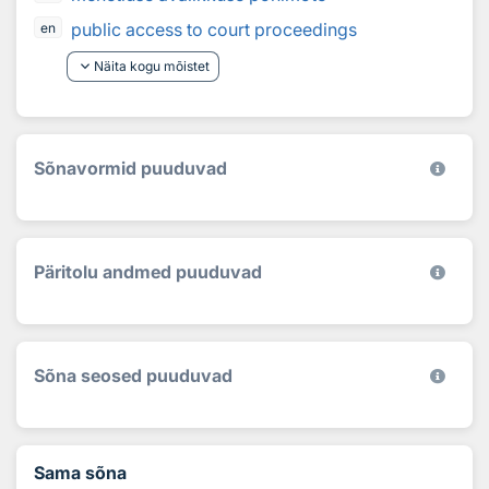
public access to court proceedings
en
keyboard_arrow_down
Näita kogu mõistet
Sõnavormid puuduvad
Päritolu andmed puuduvad
Sõna seosed puuduvad
Sama sõna