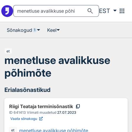
Otsingu juurde
Põhisisu juurde
search
apps
EST
Sõnakogud
Keel
1
et
menetluse avalikkuse
põhimõte
Erialasõnastikud
content_copy
Riigi Teataja terminisõnastik
ID
641413
Viimati muudetud
27.07.2023
Vaata sõnakogu
menetluse avalikkuse põhimõte
et