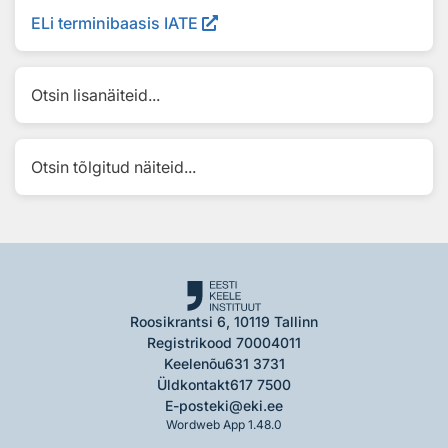
ELi terminibaasis IATE
Otsin lisanäiteid...
Otsin tõlgitud näiteid...
Roosikrantsi 6, 10119 Tallinn
Registrikood 70004011
Keelenõu
631 3731
Üldkontakt
617 7500
E-post
eki@eki.ee
Wordweb App 1.48.0