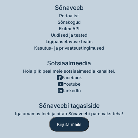
Sõnaveeb
Portaalist
Sõnakogud
Ekilex API
Uudised ja teated
Ligipääsetavuse teatis
Kasutus- ja privaatsustingimused
Sotsiaalmeedia
Hoia pilk peal meie sotsiaalmeedia kanalitel.
Facebook
Youtube
LinkedIn
Sõnaveebi tagasiside
Iga arvamus loeb ja aitab Sõnaveebi paremaks teha!
Kirjuta meile