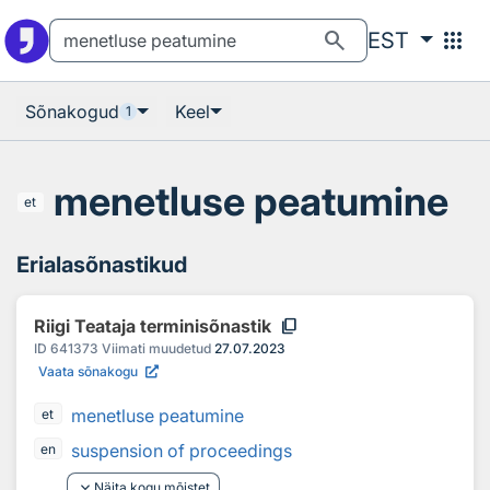
Otsingu juurde
Põhisisu juurde
search
apps
EST
Sõnakogud
Keel
1
menetluse peatumine
et
Erialasõnastikud
content_copy
Riigi Teataja terminisõnastik
ID
641373
Viimati muudetud
27.07.2023
Vaata sõnakogu
menetluse peatumine
et
suspension of proceedings
en
keyboard_arrow_down
Näita kogu mõistet