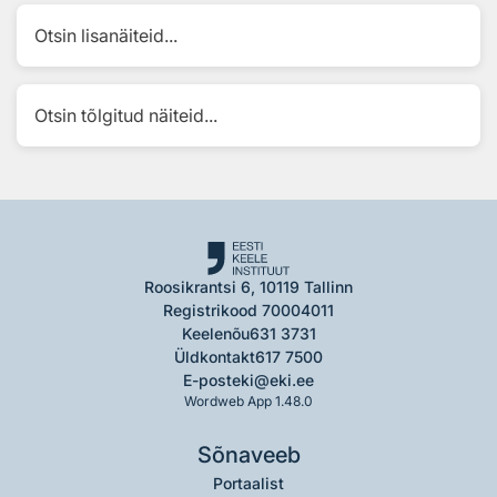
Otsin lisanäiteid...
Otsin tõlgitud näiteid...
Roosikrantsi 6, 10119 Tallinn
Registrikood 70004011
Keelenõu
631 3731
Üldkontakt
617 7500
E-post
eki@eki.ee
Wordweb App 1.48.0
Sõnaveeb
Portaalist