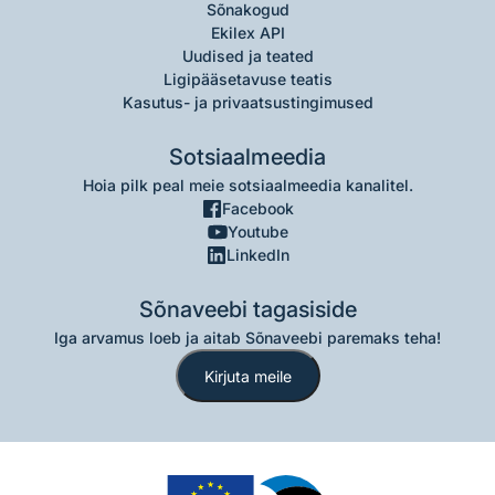
Sõnakogud
Ekilex API
Uudised ja teated
Ligipääsetavuse teatis
Kasutus- ja privaatsustingimused
Sotsiaalmeedia
Hoia pilk peal meie sotsiaalmeedia kanalitel.
Facebook
Youtube
LinkedIn
Sõnaveebi tagasiside
Iga arvamus loeb ja aitab Sõnaveebi paremaks teha!
Kirjuta meile