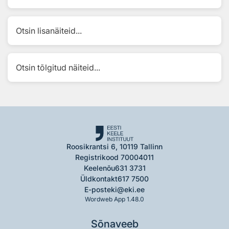
Otsin lisanäiteid...
Otsin tõlgitud näiteid...
Roosikrantsi 6, 10119 Tallinn
Registrikood 70004011
Keelenõu
631 3731
Üldkontakt
617 7500
E-post
eki@eki.ee
Wordweb App 1.48.0
Sõnaveeb