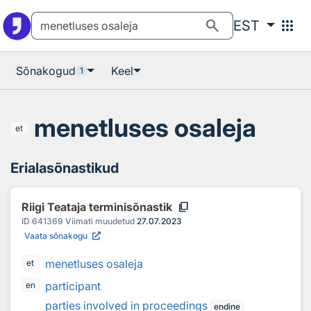
Otsingu juurde
Põhisisu juurde
search
apps
EST
Sõnakogud
Keel
1
menetluses osaleja
et
Erialasõnastikud
content_copy
Riigi Teataja terminisõnastik
ID
641369
Viimati muudetud
27.07.2023
Vaata sõnakogu
menetluses osaleja
et
participant
en
parties involved in proceedings
endine