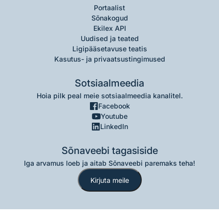
Portaalist
Sõnakogud
Ekilex API
Uudised ja teated
Ligipääsetavuse teatis
Kasutus- ja privaatsustingimused
Sotsiaalmeedia
Hoia pilk peal meie sotsiaalmeedia kanalitel.
Facebook
Youtube
LinkedIn
Sõnaveebi tagasiside
Iga arvamus loeb ja aitab Sõnaveebi paremaks teha!
Kirjuta meile