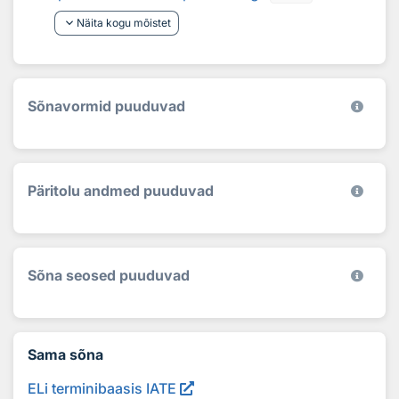
keyboard_arrow_down
Näita kogu mõistet
Sõnavormid puuduvad
Päritolu andmed puuduvad
Sõna seosed puuduvad
Sama sõna
ELi terminibaasis IATE