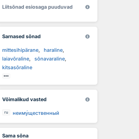
Liitsõnad esiosaga puuduvad
Sarnased sõnad
mittesihipärane
haraline
laiavõraline
sõnavaraline
kitsasõraline
Võimalikud vasted
неим
у
щественный
ru
Sama sõna