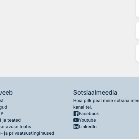
veeb
Sotsiaalmeedia
st
Hoia pilk peal meie sotsiaalme
gud
kanalitel.
API
Facebook
 ja teated
Youtube
setavuse teatis
LinkedIn
- ja privaatsustingimused