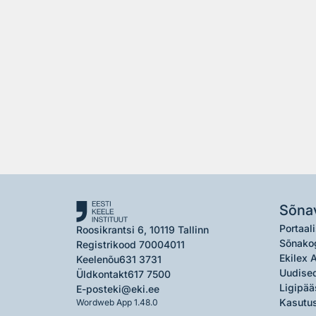
Sõna
Portaali
Roosikrantsi 6, 10119 Tallinn
Sõnako
Registrikood 70004011
Ekilex 
Keelenõu
631 3731
Uudised
Üldkontakt
617 7500
Ligipää
E-post
eki@eki.ee
Kasutus
Wordweb App 1.48.0