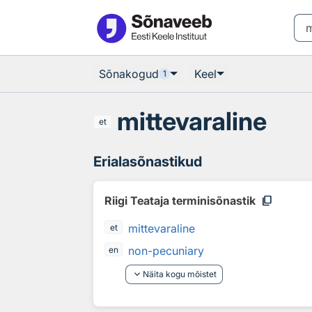
Otsingu juurde
Põhisisu juurde
Sõnakogud
Keel
1
mittevaraline
et
Erialasõnastikud
content_copy
Riigi Teataja terminisõnastik
mittevaraline
et
non-pecuniary
en
keyboard_arrow_down
Näita kogu mõistet