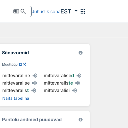
keyboard
search
apps
EST
Juhuslik sõna
Sõnavormid
Muuttüüp
12
mittevaraline
mittevaralise
d
mittevaralise
mittevaralis
te
mittevaralis
t
mittevaralisi
Näita tabelina
Päritolu andmed puuduvad