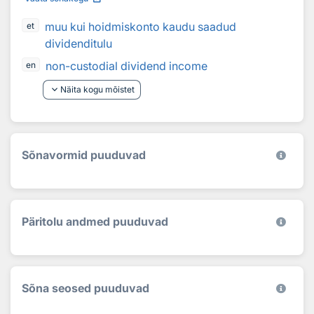
muu kui hoidmiskonto kaudu saadud
et
dividenditulu
non-custodial dividend income
en
keyboard_arrow_down
Näita kogu mõistet
Sõnavormid puuduvad
Päritolu andmed puuduvad
Sõna seosed puuduvad