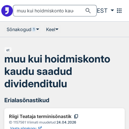
Otsingu juurde
Põhisisu juurde
search
apps
EST
Sõnakogud
Keel
1
et
muu kui hoidmiskonto
kaudu saadud
dividenditulu
Erialasõnastikud
content_copy
Riigi Teataja terminisõnastik
ID
1157561
Viimati muudetud
24.04.2026
Vaata sõnakogu