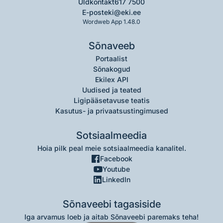
Üldkontakt
617 7500
E-post
eki@eki.ee
Wordweb App 1.48.0
Sõnaveeb
Portaalist
Sõnakogud
Ekilex API
Uudised ja teated
Ligipääsetavuse teatis
Kasutus- ja privaatsustingimused
Sotsiaalmeedia
Hoia pilk peal meie sotsiaalmeedia kanalitel.
Facebook
Youtube
LinkedIn
Sõnaveebi tagasiside
Iga arvamus loeb ja aitab Sõnaveebi paremaks teha!