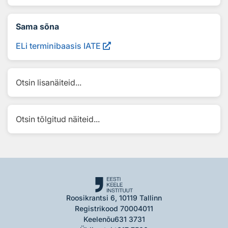
Sama sõna
ELi terminibaasis IATE
Otsin lisanäiteid...
Otsin tõlgitud näiteid...
Roosikrantsi 6, 10119 Tallinn
Registrikood 70004011
Keelenõu
631 3731