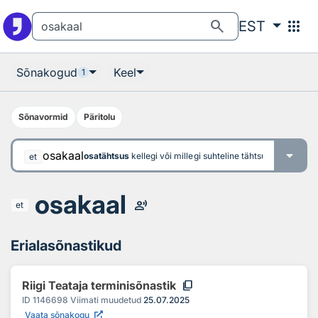
Otsingu juurde
Põhisisu juurde
search
apps
EST
Sõnakogud
Keel
1
Sõnavormid
Päritolu
osakaal
osatähtsus
kellegi või millegi suhteline tähtsus mingis sü
et
osakaal
record_voice_over
et
Erialasõnastikud
content_copy
Riigi Teataja terminisõnastik
ID
1146698
Viimati muudetud
25.07.2025
Vaata sõnakogu