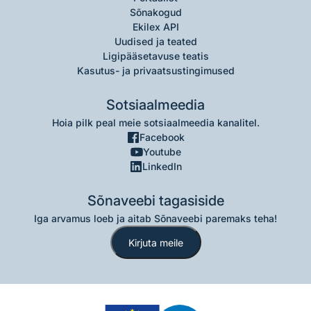
Sõnakogud
Ekilex API
Uudised ja teated
Ligipääsetavuse teatis
Kasutus- ja privaatsustingimused
Sotsiaalmeedia
Hoia pilk peal meie sotsiaalmeedia kanalitel.
Facebook
Youtube
LinkedIn
Sõnaveebi tagasiside
Iga arvamus loeb ja aitab Sõnaveebi paremaks teha!
Kirjuta meile