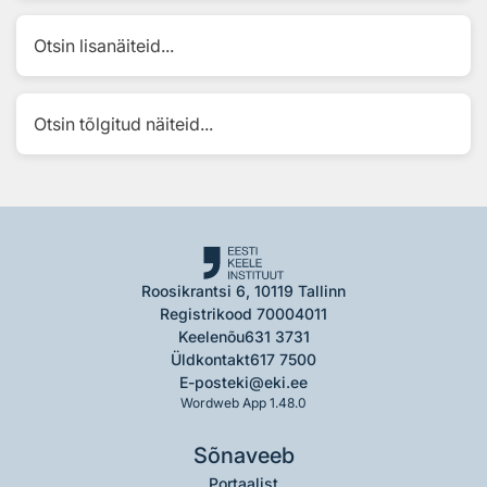
Otsin lisanäiteid...
Otsin tõlgitud näiteid...
Roosikrantsi 6, 10119 Tallinn
Registrikood 70004011
Keelenõu
631 3731
Üldkontakt
617 7500
E-post
eki@eki.ee
Wordweb App 1.48.0
Sõnaveeb
Portaalist