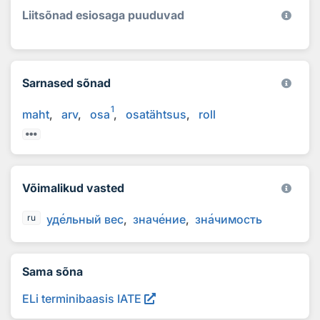
Liitsõnad esiosaga puuduvad
Sarnased sõnad
1
maht
arv
osa
osatähtsus
roll
Võimalikud vasted
уд
е
льный вес
знач
е
ние
зн
а
чимость
ru
Sama sõna
ELi terminibaasis IATE