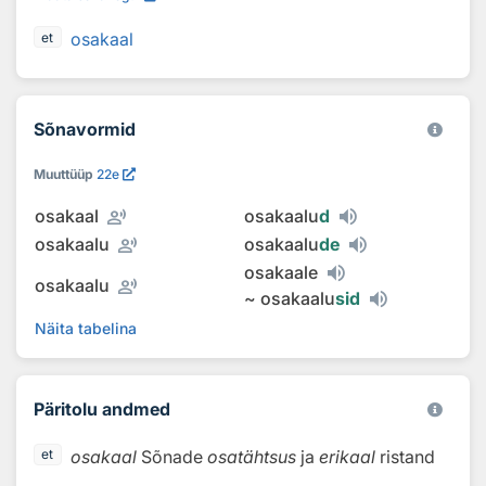
osakaal
et
Sõnavormid
Muuttüüp
22e
record_voice_over
osakaal
osakaalu
d
record_voice_over
osakaalu
osakaalu
de
osakaale
record_voice_over
osakaalu
~
osakaalu
sid
Näita tabelina
Päritolu andmed
osakaal
Sõnade
osatähtsus
ja
erikaal
ristand
et