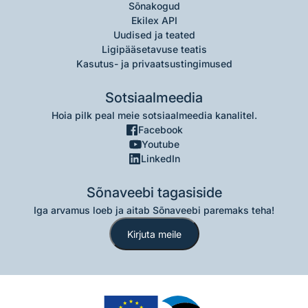
Sõnakogud
Ekilex API
Uudised ja teated
Ligipääsetavuse teatis
Kasutus- ja privaatsustingimused
Sotsiaalmeedia
Hoia pilk peal meie sotsiaalmeedia kanalitel.
Facebook
Youtube
LinkedIn
Sõnaveebi tagasiside
Iga arvamus loeb ja aitab Sõnaveebi paremaks teha!
Kirjuta meile