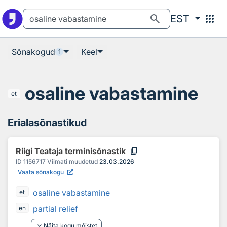
Otsingu juurde
Põhisisu juurde
search
apps
EST
Sõnakogud
Keel
1
osaline vabastamine
et
Erialasõnastikud
content_copy
Riigi Teataja terminisõnastik
ID
1156717
Viimati muudetud
23.03.2026
Vaata sõnakogu
osaline vabastamine
et
partial relief
en
keyboard_arrow_down
Näita kogu mõistet