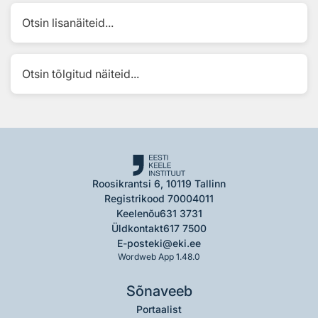
Otsin lisanäiteid...
Otsin tõlgitud näiteid...
Roosikrantsi 6, 10119 Tallinn
Registrikood 70004011
Keelenõu
631 3731
Üldkontakt
617 7500
E-post
eki@eki.ee
Wordweb App 1.48.0
Sõnaveeb
Portaalist