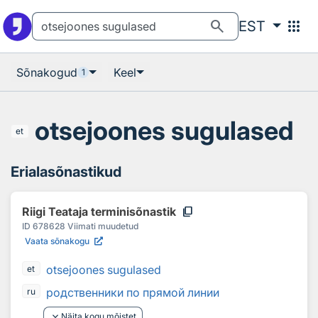
Otsingu juurde
Põhisisu juurde
search
apps
EST
Sõnakogud
Keel
1
otsejoones sugulased
et
Erialasõnastikud
content_copy
Riigi Teataja terminisõnastik
ID
678628
Viimati muudetud
Vaata sõnakogu
otsejoones sugulased
et
родственники по прямой линии
ru
keyboard_arrow_down
Näita kogu mõistet