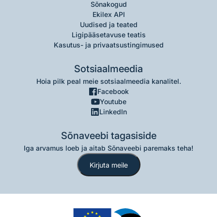
Sõnakogud
Ekilex API
Uudised ja teated
Ligipääsetavuse teatis
Kasutus- ja privaatsustingimused
Sotsiaalmeedia
Hoia pilk peal meie sotsiaalmeedia kanalitel.
Facebook
Youtube
LinkedIn
Sõnaveebi tagasiside
Iga arvamus loeb ja aitab Sõnaveebi paremaks teha!
Kirjuta meile