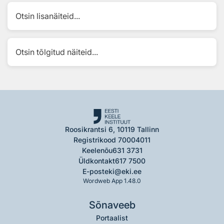
Otsin lisanäiteid...
Otsin tõlgitud näiteid...
Roosikrantsi 6, 10119 Tallinn
Registrikood 70004011
Keelenõu
631 3731
Üldkontakt
617 7500
E-post
eki@eki.ee
Wordweb App 1.48.0
Sõnaveeb
Portaalist