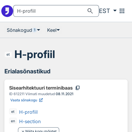
Otsingu juurde
Põhisisu juurde
search
apps
EST
Sõnakogud
Keel
1
H-profiil
et
Erialasõnastikud
content_copy
Sisearhitektuuri terminibaas
ID
612211
Viimati muudetud
08.11.2021
Vaata sõnakogu
H-profiil
et
H-section
en
keyboard_arrow_down
Näita kogu mõistet