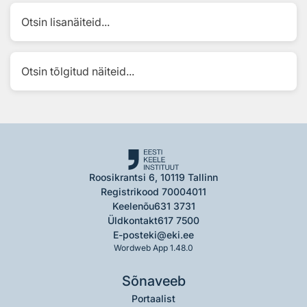
Otsin lisanäiteid...
Otsin tõlgitud näiteid...
Roosikrantsi 6, 10119 Tallinn
Registrikood 70004011
Keelenõu
631 3731
Üldkontakt
617 7500
E-post
eki@eki.ee
Wordweb App 1.48.0
Sõnaveeb
Portaalist