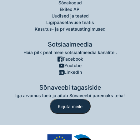
Sõnakogud
Ekilex API
Uudised ja teated
Ligipääsetavuse teatis
Kasutus- ja privaatsustingimused
Sotsiaalmeedia
Hoia pilk peal meie sotsiaalmeedia kanalitel.
Facebook
Youtube
LinkedIn
Sõnaveebi tagasiside
Iga arvamus loeb ja aitab Sõnaveebi paremaks teha!
Kirjuta meile