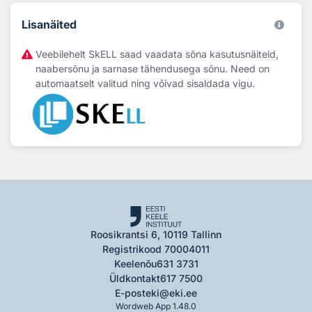
Lisanäited
Veebilehelt SkELL saad vaadata sõna kasutusnäiteid,
naabersõnu ja sarnase tähendusega sõnu. Need on
automaatselt valitud ning võivad sisaldada vigu.
Roosikrantsi 6, 10119 Tallinn
Registrikood 70004011
Keelenõu
631 3731
Üldkontakt
617 7500
E-post
eki@eki.ee
Wordweb App 1.48.0