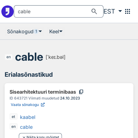
Otsingu juurde
Põhisisu juurde
search
apps
EST
Sõnakogud
Keel
1
cable
[ˈkeɪ.bəl]
en
Erialasõnastikud
content_copy
Sisearhitektuuri terminibaas
ID
643721
Viimati muudetud
24.10.2023
Vaata sõnakogu
kaabel
et
cable
en
keyboard_arrow_down
Näita kogu mõistet