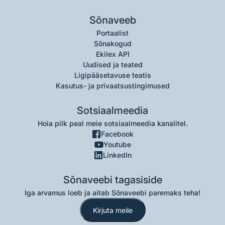
Sõnaveeb
Portaalist
Sõnakogud
Ekilex API
Uudised ja teated
Ligipääsetavuse teatis
Kasutus- ja privaatsustingimused
Sotsiaalmeedia
Hoia pilk peal meie sotsiaalmeedia kanalitel.
Facebook
Youtube
LinkedIn
Sõnaveebi tagasiside
Iga arvamus loeb ja aitab Sõnaveebi paremaks teha!
Kirjuta meile