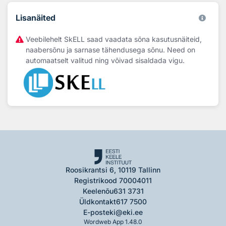
Lisanäited
Veebilehelt SkELL saad vaadata sõna kasutusnäiteid,
naabersõnu ja sarnase tähendusega sõnu. Need on
automaatselt valitud ning võivad sisaldada vigu.
Roosikrantsi 6, 10119 Tallinn
Registrikood 70004011
Keelenõu
631 3731
Üldkontakt
617 7500
E-post
eki@eki.ee
Wordweb App 1.48.0