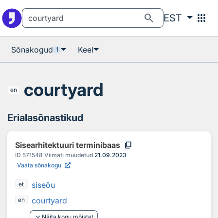
Otsingu juurde
Põhisisu juurde
search
apps
EST
Sõnakogud
Keel
1
courtyard
en
Erialasõnastikud
content_copy
Sisearhitektuuri terminibaas
ID
571548
Viimati muudetud
21.09.2023
Vaata sõnakogu
siseõu
et
courtyard
en
keyboard_arrow_down
Näita kogu mõistet