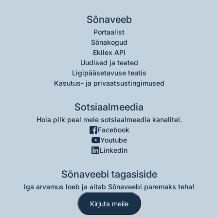
Sõnaveeb
Portaalist
Sõnakogud
Ekilex API
Uudised ja teated
Ligipääsetavuse teatis
Kasutus- ja privaatsustingimused
Sotsiaalmeedia
Hoia pilk peal meie sotsiaalmeedia kanalitel.
Facebook
Youtube
LinkedIn
Sõnaveebi tagasiside
Iga arvamus loeb ja aitab Sõnaveebi paremaks teha!
Kirjuta meile