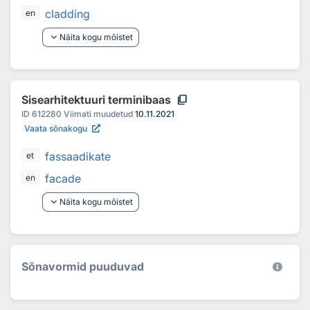
cladding
en
keyboard_arrow_down
Näita kogu mõistet
content_copy
Sisearhitektuuri terminibaas
ID
612280
Viimati muudetud
10.11.2021
Vaata sõnakogu
fassaadikate
et
facade
en
keyboard_arrow_down
Näita kogu mõistet
Sõnavormid puuduvad