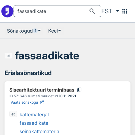
Otsingu juurde
Põhisisu juurde
search
apps
EST
Sõnakogud
Keel
1
fassaadikate
et
Erialasõnastikud
content_copy
Sisearhitektuuri terminibaas
ID
571646
Viimati muudetud
10.11.2021
Vaata sõnakogu
kattematerjal
et
fassaadikate
seinakattematerjal