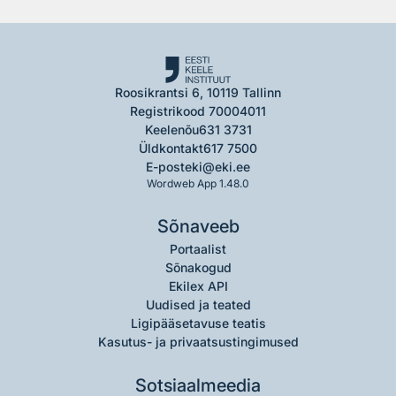
Roosikrantsi 6, 10119 Tallinn
Registrikood 70004011
Keelenõu
631 3731
Üldkontakt
617 7500
E-post
eki@eki.ee
Wordweb App 1.48.0
Sõnaveeb
Portaalist
Sõnakogud
Ekilex API
Uudised ja teated
Ligipääsetavuse teatis
Kasutus- ja privaatsustingimused
Sotsiaalmeedia