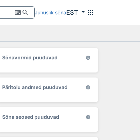
keyboard
search
apps
EST
Juhuslik sõna
Sõnavormid puuduvad
Päritolu andmed puuduvad
Sõna seosed puuduvad