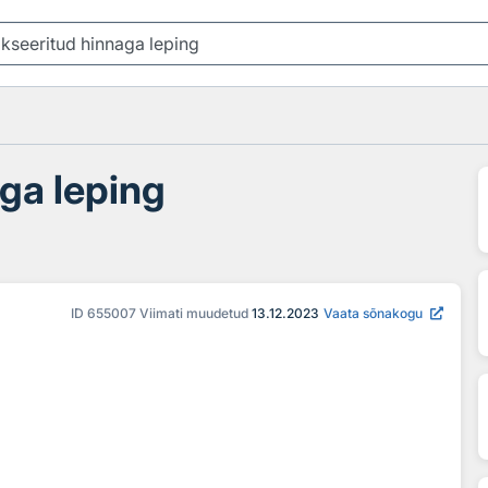
aga leping
ID
655007
Viimati muudetud
13.12.2023
Vaata sõnakogu