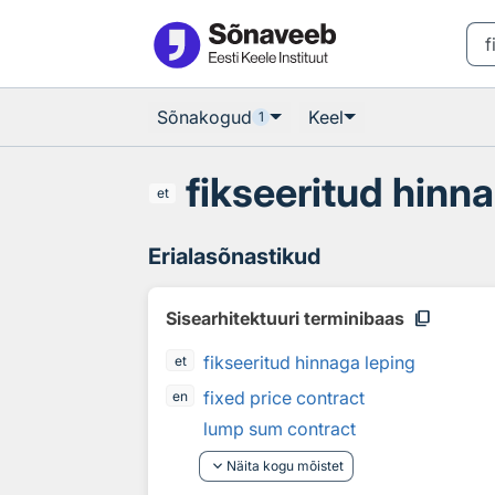
Otsingu juurde
Põhisisu juurde
Sõnakogud
Keel
1
fikseeritud hinn
et
Erialasõnastikud
content_copy
Sisearhitektuuri terminibaas
fikseeritud hinnaga leping
et
fixed price contract
en
lump sum contract
keyboard_arrow_down
Näita kogu mõistet