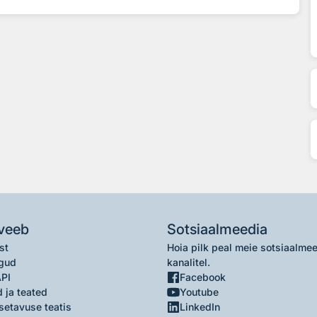
veeb
Sotsiaalmeedia
st
Hoia pilk peal meie sotsiaalme
gud
kanalitel.
API
Facebook
 ja teated
Youtube
setavuse teatis
LinkedIn