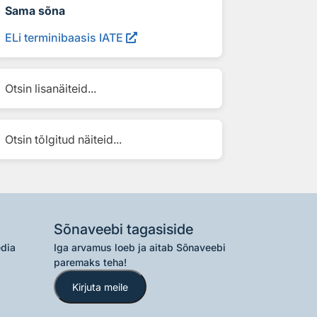
Sama sõna
ELi terminibaasis IATE
Otsin lisanäiteid...
Otsin tõlgitud näiteid...
Sõnaveebi tagasiside
edia
Iga arvamus loeb ja aitab Sõnaveebi
paremaks teha!
Kirjuta meile