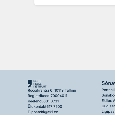
Sõna
Portaali
Roosikrantsi 6, 10119 Tallinn
Sõnako
Registrikood 70004011
Ekilex 
Keelenõu
631 3731
Uudised
Üldkontakt
617 7500
Ligipää
E-post
eki@eki.ee