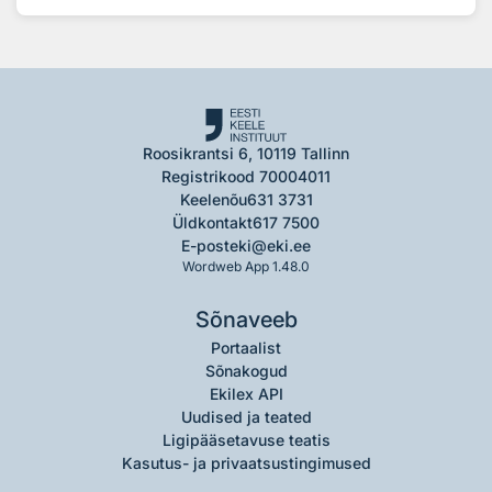
Roosikrantsi 6, 10119 Tallinn
Registrikood 70004011
Keelenõu
631 3731
Üldkontakt
617 7500
E-post
eki@eki.ee
Wordweb App 1.48.0
Sõnaveeb
Portaalist
Sõnakogud
Ekilex API
Uudised ja teated
Ligipääsetavuse teatis
Kasutus- ja privaatsustingimused