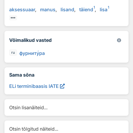
1
1
aksessuaar
manus
lisand
täiend
lisa
Võimalikud vasted
фурнит
у
ра
ru
Sama sõna
ELi terminibaasis IATE
Otsin lisanäiteid...
Otsin tõlgitud näiteid...