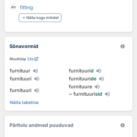
fitting
en
keyboard_arrow_down
Näita kogu mõistet
Sõnavormid
Muuttüüp
22e
furnituur
furnituuri
d
furnituuri
furnituuri
de
furnituure
furnituuri
~
furnituuri
sid
Näita tabelina
Päritolu andmed puuduvad