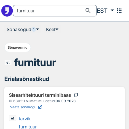
Otsingu juurde
Põhisisu juurde
search
apps
EST
Sõnakogud
Keel
1
Sõnavormid
furnituur
et
Erialasõnastikud
content_copy
Sisearhitektuuri terminibaas
ID
630211
Viimati muudetud
06.09.2023
Vaata sõnakogu
tarvik
et
furnituur