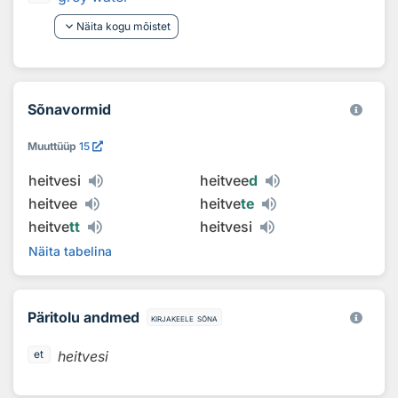
keyboard_arrow_down
Näita kogu mõistet
Sõnavormid
Muuttüüp
15
heitvesi
heitvee
d
heitvee
heitve
te
heitve
tt
heitvesi
Näita tabelina
Päritolu andmed
kirjakeele sõna
heitvesi
et