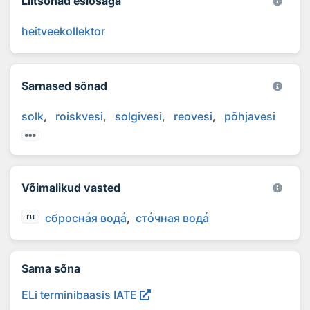
Liitsõnad esiosaga
heitveekollektor
Sarnased sõnad
solk
roiskvesi
solgivesi
reovesi
põhjavesi
Võimalikud vasted
сбросн
а
я вод
а
ст
о
чная вод
а
ru
Sama sõna
ELi terminibaasis IATE