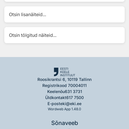
Otsin lisanäiteid...
Otsin tõlgitud näiteid...
Roosikrantsi 6, 10119 Tallinn
Registrikood 70004011
Keelenõu
631 3731
Üldkontakt
617 7500
E-post
eki@eki.ee
Wordweb App 1.48.0
Sõnaveeb