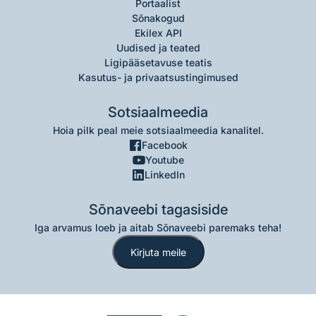
Portaalist
Sõnakogud
Ekilex API
Uudised ja teated
Ligipääsetavuse teatis
Kasutus- ja privaatsustingimused
Sotsiaalmeedia
Hoia pilk peal meie sotsiaalmeedia kanalitel.
Facebook
Youtube
LinkedIn
Sõnaveebi tagasiside
Iga arvamus loeb ja aitab Sõnaveebi paremaks teha!
Kirjuta meile