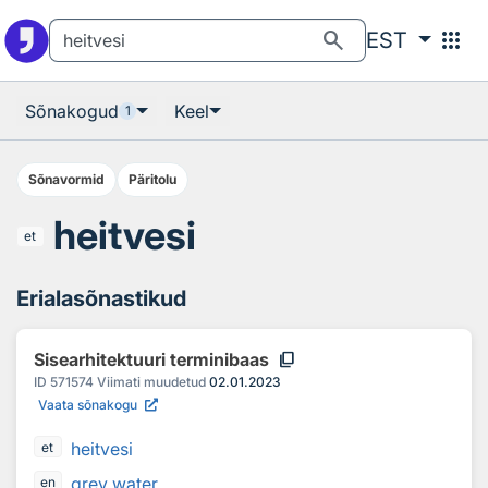
Otsingu juurde
Põhisisu juurde
search
apps
EST
Sõnakogud
Keel
1
Sõnavormid
Päritolu
heitvesi
et
Erialasõnastikud
content_copy
Sisearhitektuuri terminibaas
ID
571574
Viimati muudetud
02.01.2023
Vaata sõnakogu
heitvesi
et
grey water
en