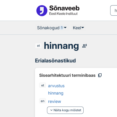
Otsingu juurde
Põhisisu juurde
Sõnakogud
Keel
1
hinnang
record_voice_over
et
Erialasõnastikud
content_copy
Sisearhitektuuri terminibaas
arvustus
et
hinnang
review
en
keyboard_arrow_down
Näita kogu mõistet