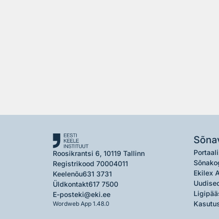
Sõna
Portaali
Roosikrantsi 6, 10119 Tallinn
Sõnako
Registrikood 70004011
Ekilex 
Keelenõu
631 3731
Uudised
Üldkontakt
617 7500
Ligipää
E-post
eki@eki.ee
Kasutus
Wordweb App 1.48.0