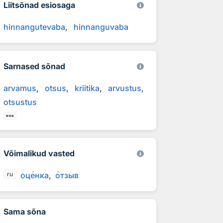
Liitsõnad esiosaga
hinnangutevaba
hinnanguvaba
Sarnased sõnad
arvamus
otsus
kriitika
arvustus
otsustus
Võimalikud vasted
оц
е
нка
о
тзыв
ru
Sama sõna