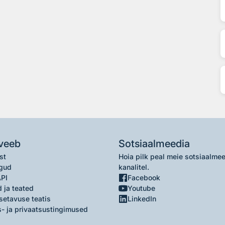
veeb
Sotsiaalmeedia
st
Hoia pilk peal meie sotsiaalme
gud
kanalitel.
API
Facebook
 ja teated
Youtube
setavuse teatis
LinkedIn
- ja privaatsustingimused