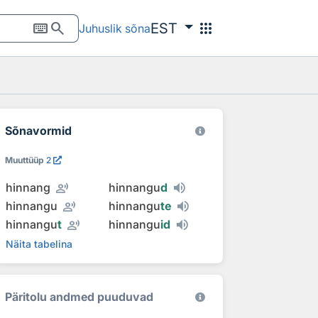
keyboard
search
apps
EST
Juhuslik sõna
Sõnavormid
Muuttüüp
2
record_voice_over
hinnang
hinnangu
d
record_voice_over
hinnangu
hinnangu
te
record_voice_over
hinnangu
t
hinnangu
id
Näita tabelina
Päritolu andmed puuduvad