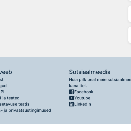
veeb
Sotsiaalmeedia
st
Hoia pilk peal meie sotsiaalme
gud
kanalitel.
API
Facebook
 ja teated
Youtube
setavuse teatis
LinkedIn
- ja privaatsustingimused