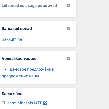
Liitsõnad esiosaga puuduvad
Sarnased sõnad
pakkumine
Võimalikud vasted
ценов
о
е предлож
е
ние
ru
предлож
е
ние цен
ы
Sama sõna
ELi terminibaasis IATE