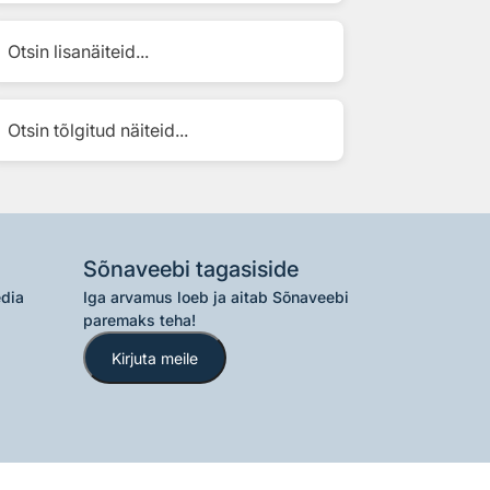
Otsin lisanäiteid...
Otsin tõlgitud näiteid...
Sõnaveebi tagasiside
edia
Iga arvamus loeb ja aitab Sõnaveebi
paremaks teha!
Kirjuta meile