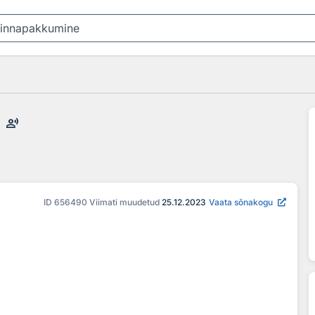
record_voice_over
ID
656490
Viimati muudetud
25.12.2023
Vaata sõnakogu