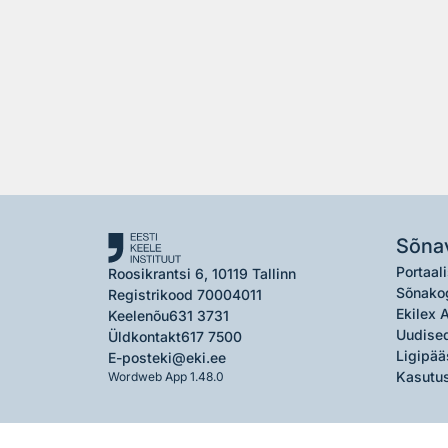
Sõna
Portaali
Roosikrantsi 6, 10119 Tallinn
Sõnako
Registrikood 70004011
Ekilex 
Keelenõu
631 3731
Uudised
Üldkontakt
617 7500
Ligipää
E-post
eki@eki.ee
Kasutus
Wordweb App 1.48.0