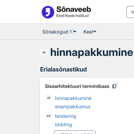
Otsingu juurde
Põhisisu juurde
Sõnakogud
Keel
1
hinnapakkumine
et
Erialasõnastikud
content_copy
Sisearhitektuuri terminibaas
hinnapakkumine
et
enampakkumus
tendering
en
bidding