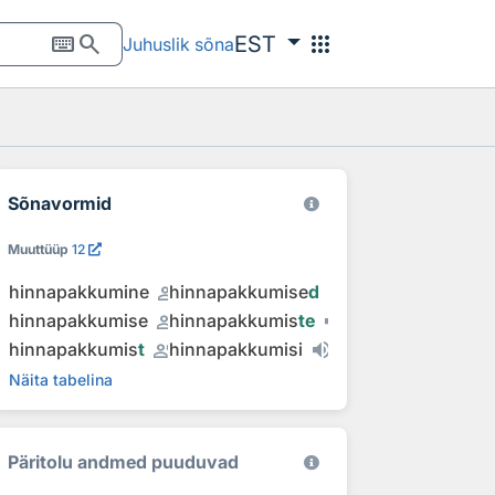
keyboard
search
apps
EST
Juhuslik sõna
Sõnavormid
Muuttüüp
12
record_voice_over
hinnapakkumine
hinnapakkumise
d
record_voice_over
hinnapakkumise
hinnapakkumis
te
record_voice_over
hinnapakkumis
t
hinnapakkumisi
Näita tabelina
Päritolu andmed puuduvad