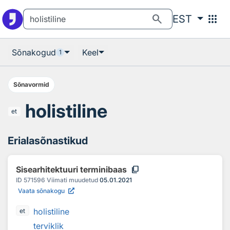
Otsingu juurde
Põhisisu juurde
search
apps
EST
Sõnakogud
Keel
1
Sõnavormid
holistiline
et
Erialasõnastikud
content_copy
Sisearhitektuuri terminibaas
ID
571596
Viimati muudetud
05.01.2021
Vaata sõnakogu
holistiline
et
terviklik