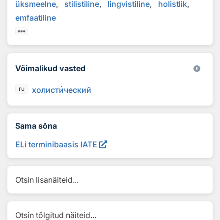
üksmeelne
stilistiline
lingvistiline
holistlik
emfaatiline
Võimalikud vasted
холист
и
ческий
ru
Sama sõna
ELi terminibaasis IATE
Otsin lisanäiteid...
Otsin tõlgitud näiteid...