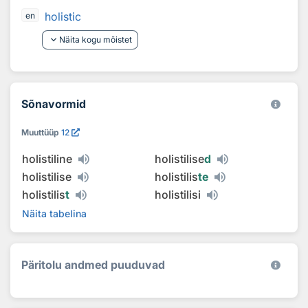
holistic
en
keyboard_arrow_down
Näita kogu mõistet
Sõnavormid
Muuttüüp
12
holistiline
holistilise
d
holistilise
holistilis
te
holistilis
t
holistilisi
Näita tabelina
Päritolu andmed puuduvad