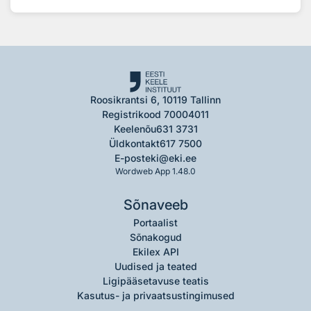
Roosikrantsi 6, 10119 Tallinn
Registrikood 70004011
Keelenõu
631 3731
Üldkontakt
617 7500
E-post
eki@eki.ee
Wordweb App 1.48.0
Sõnaveeb
Portaalist
Sõnakogud
Ekilex API
Uudised ja teated
Ligipääsetavuse teatis
Kasutus- ja privaatsustingimused