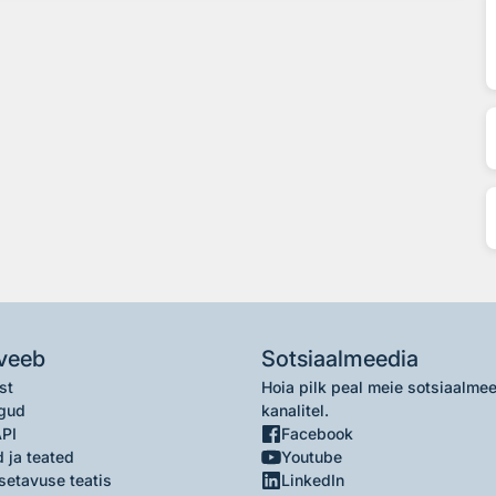
veeb
Sotsiaalmeedia
st
Hoia pilk peal meie sotsiaalme
gud
kanalitel.
API
Facebook
 ja teated
Youtube
setavuse teatis
LinkedIn