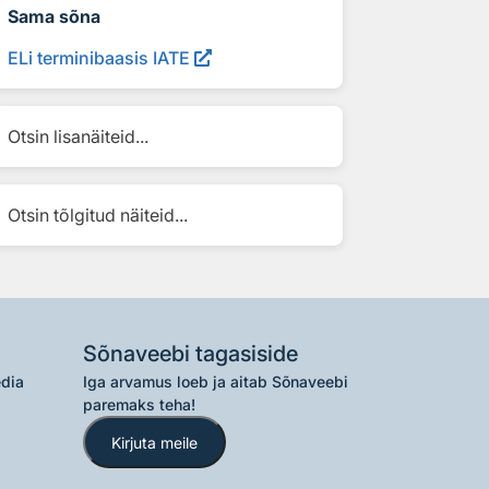
Sama sõna
ELi terminibaasis IATE
Otsin lisanäiteid...
Otsin tõlgitud näiteid...
Sõnaveebi tagasiside
edia
Iga arvamus loeb ja aitab Sõnaveebi
paremaks teha!
Kirjuta meile