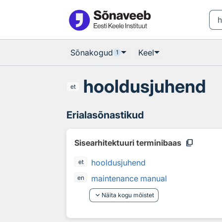
Otsingu juurde
Põhisisu juurde
Sõnakogud
Keel
1
hooldusjuhend
et
Erialasõnastikud
content_copy
Sisearhitektuuri terminibaas
hooldusjuhend
et
maintenance manual
en
keyboard_arrow_down
Näita kogu mõistet