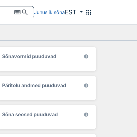
keyboard
search
apps
EST
Juhuslik sõna
Sõnavormid puuduvad
Päritolu andmed puuduvad
Sõna seosed puuduvad