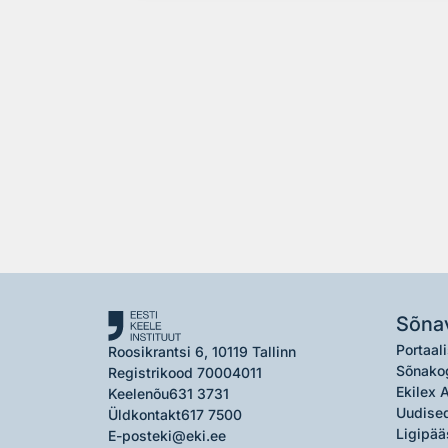
Sõna
Portaali
Roosikrantsi 6, 10119 Tallinn
Sõnako
Registrikood 70004011
Ekilex 
Keelenõu
631 3731
Uudised
Üldkontakt
617 7500
Ligipää
E-post
eki@eki.ee