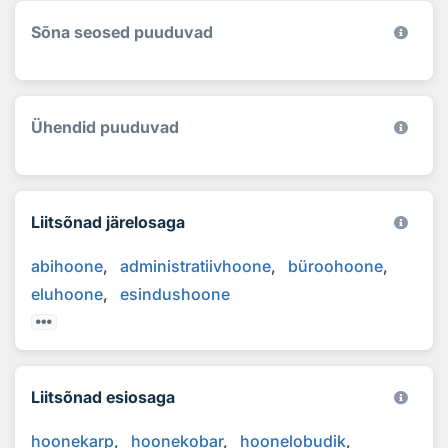
Sõna seosed puuduvad
Ühendid puuduvad
Liitsõnad järelosaga
abihoone
administratiivhoone
büroohoone
eluhoone
esindushoone
Liitsõnad esiosaga
hoonekarp
hoonekobar
hoonelobudik