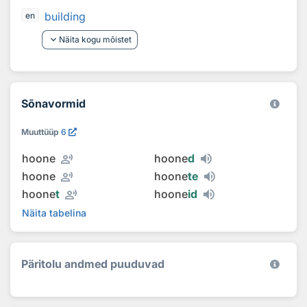
building
en
keyboard_arrow_down
Näita kogu mõistet
Sõnavormid
Muuttüüp
6
record_voice_over
hoone
hoone
d
record_voice_over
hoone
hoone
te
record_voice_over
hoone
t
hoone
id
Näita tabelina
Päritolu andmed puuduvad