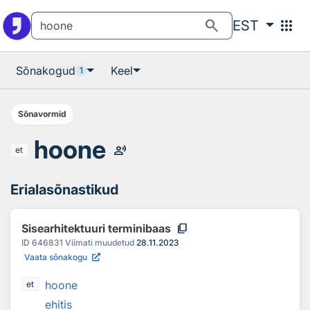
Otsingu juurde
Põhisisu juurde
search
apps
EST
Sõnakogud
Keel
1
Sõnavormid
hoone
record_voice_over
et
Erialasõnastikud
content_copy
Sisearhitektuuri terminibaas
ID
646831
Viimati muudetud
28.11.2023
Vaata sõnakogu
hoone
et
ehitis