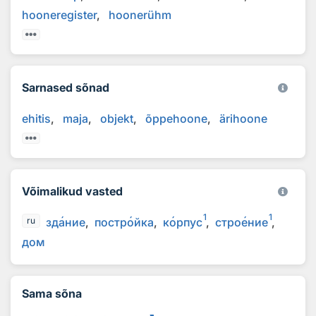
hooneregister
hoonerühm
Sarnased sõnad
ehitis
maja
objekt
õppehoone
ärihoone
Võimalikud vasted
1
1
зд
а
ние
постр
о
йка
к
о
рпус
стро
е
ние
ru
дом
Sama sõna