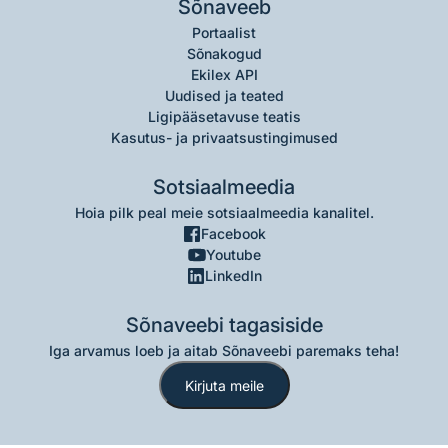
Sõnaveeb
Portaalist
Sõnakogud
Ekilex API
Uudised ja teated
Ligipääsetavuse teatis
Kasutus- ja privaatsustingimused
Sotsiaalmeedia
Hoia pilk peal meie sotsiaalmeedia kanalitel.
Facebook
Youtube
LinkedIn
Sõnaveebi tagasiside
Iga arvamus loeb ja aitab Sõnaveebi paremaks teha!
Kirjuta meile