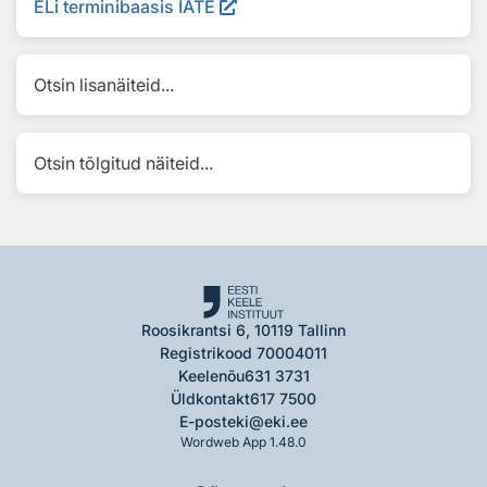
ELi terminibaasis IATE
Otsin lisanäiteid...
Otsin tõlgitud näiteid...
Roosikrantsi 6, 10119 Tallinn
Registrikood 70004011
Keelenõu
631 3731
Üldkontakt
617 7500
E-post
eki@eki.ee
Wordweb App 1.48.0